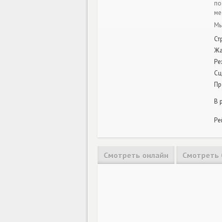
по
ме
Мы
Ст
Ж
Ре
Сц
Пр
В 
Ре
Смотреть онлайн
Смотреть 