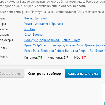
среди океана. Вскоре они выясняют, что добыча нефти здесь была всего ли
сте проводились секретные эксперименты в области биологии.
 надеемся, что фильм Протеус на нашем сайте подарит Вам исключительно 
рана
Великобритания
анры
Ужасы
,
Фантастика
,
Триллер
жиссер
Боб Кин
енарист
Джон Броснан
одюсеры
Пол Брукс
,
Бэрри Барнхолц
,
Саймон Брукс
Крэйг Фэйрбрасс
,
Тони Бэрри
,
Уильям Марш
,
Дженнифер Кэ
ролях
Рикко Росс
,
Джордан Пейдж
,
Найджел Пеграм
,
Даг Брэдл
йтинги:
7.3
5.7
3.7
Кинопод:
Кинопоиск:
IMDb:
без рекламы
Смотреть трейлер
Кадры из фильма