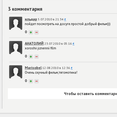
3 комментария
ильдар
5.07.2010 в 21:34
#
пойдет посмотреть на досуге.простой добрый фильм)))
0
+
−
АНАТОЛИЙ
23.07.2010 в 05:16
#
xoroshii jiznennii film
0
+
−
Marisobel
12.08.2010 в 12:36
#
Очень скучный фильм,тягомотина!
0
+
−
Чтобы оставить комментари