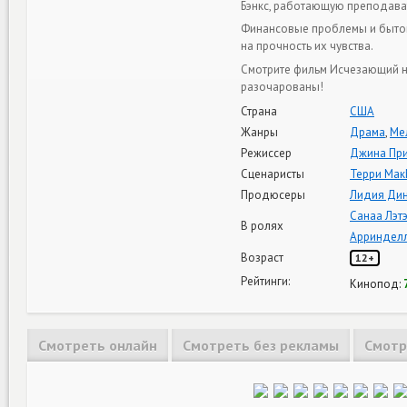
Бэнкс, работающую преподава
Финансовые проблемы и бытов
на прочность их чувства.
Смотрите фильм Исчезающий на
разочарованы!
Страна
США
Жанры
Драма
,
Ме
Режиссер
Джина При
Сценаристы
Терри Ма
Продюсеры
Лидия Дин
Санаа Лэт
В ролях
Арриндел
Возраст
12+
Рейтинги:
Кинопод:
Смотреть онлайн
Смотреть без рекламы
Смотр