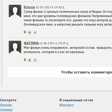
Kirysia
31.03.2012 в 19:36
#
Супер фильм. о грязных политических играх в Индии. Он п
кино. это уже уровень голливудских фильмов. Напряженный
такие фильмы то посмотрите его. думаю что игра актеров д
болливудское кино. а напротив увидите сильную игру актер
0
+
−
ФАТИМА
16.06.2012 в 20:25
#
Мне фильм очень понравился , актерский состав . правдопо
реальность . которая и у нас не идеальна.
0
+
−
Чтобы оставить комментари
Смотрите
В социальных сетях
Фильмы
ВКонтакте
Сериалы