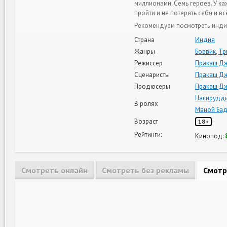
миллионами. Семь героев. У ка
пройти и не потерять себя и вс
Рекомендуем посмотреть индий
Страна
Индия
Жанры
Боевик
,
Тр
Режиссер
Пракаш Д
Сценаристы
Пракаш Д
Продюсеры
Пракаш Д
Насирудд
В ролях
Маной Ба
Возраст
18+
Рейтинги:
Кинопод:
Смотреть онлайн
Смотреть без рекламы
Смотр