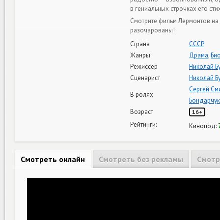
в гениальных строчках его сти
Смотрите фильм Лермонтов на 
разочарованы!
Страна
СССР
Жанры
Драма
,
Би
Режиссер
Николай Б
Сценарист
Николай Б
Сергей См
В ролях
Бондарчук
Возраст
16+
Рейтинги:
Кинопод:
Смотреть онлайн
Смотреть без рекламы
Смотр