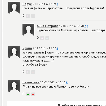
Парус
6.08.2011 в 17:09
#
Лучший фильм о Лермонтове... Прекрасная роль Бурляева!
0
+
−
Анна Петрова
17.07.2013 в 17:58
#
↑
Чудесен филм за Михаил Лермонтов .. Благодаря 
0
+
−
ирина
4.12.2011 в 16:37
#
замечательный фильм- игра Бурляева очень органична-луч
соозвучны нашему времени - поколение словоблюдов также м
наше поколенье........."
спасибо за фильм
0
+
−
Валентина
23.01.2012 в 16:10
#
Фильм на все времена о Лермонтове и о России .
0
+
−
Чтобы оставить комментари