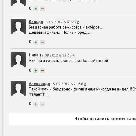
0
+
−
бальдр
11.05.2012 в 01:23
#
Бездарная работа режиссёра и актёров....
Дешёвый фильм....Полный бред....
0
+
−
Ника
12.08.2012 в 12:35
#
Ахинея и тупость кромешная. Полный отстой
0
+
−
Александр
15.09.2012 в 21:56
#
Такой мути и бездарной фигни я еще никогда не видел!!! Э
"талант"!!!!
0
+
−
Чтобы оставить комментари