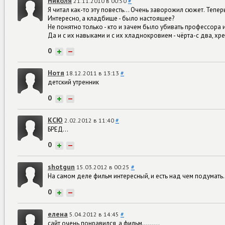
Николя
21.11.2010 в 00:50
#
Я читал как-то эту повесть... Очень заворожил сюжет. Теперь
Интересно, а кладбище - было настоящее?
Не понятно только - кто и зачем было убивать профессора и
Да и с их навыками и с их хладнокровием - чёрта-с два, х
0
+
−
Нотя
18.12.2011 в 13:13
#
детский утренник
0
+
−
КСЮ
2.02.2012 в 11:40
#
БРЕД...
0
+
−
shotgun
15.03.2012 в 00:25
#
На самом деле фильм интересный, и есть над чем подумать.
0
+
−
елена
5.04.2012 в 14:45
#
сайт очень понравился, а фильм.........