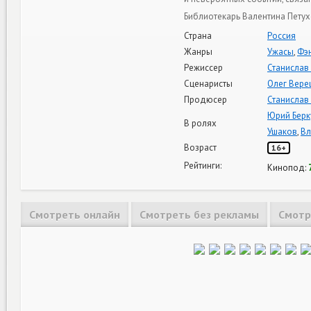
Библиотекарь Валентина Петух
Страна
Россия
Жанры
Ужасы
,
Фэ
Режиссер
Станислав
Сценаристы
Олег Вере
Продюсер
Станислав
Юрий Берк
В ролях
Ушаков
,
Вл
Возраст
16+
Рейтинги:
Кинопод:
Смотреть онлайн
Смотреть без рекламы
Смотр