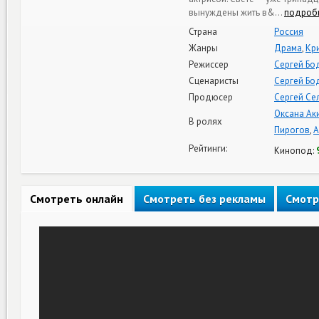
вынуждены жить в&
…
подроб
Страна
Россия
Жанры
Драма
,
Кр
Режиссер
Сергей Бо
Сценаристы
Сергей Бо
Продюсер
Сергей Се
Оксана Ак
В ролях
Пирогов
,
А
Рейтинги:
Кинопод:
Смотреть онлайн
Смотреть без рекламы
Смотр