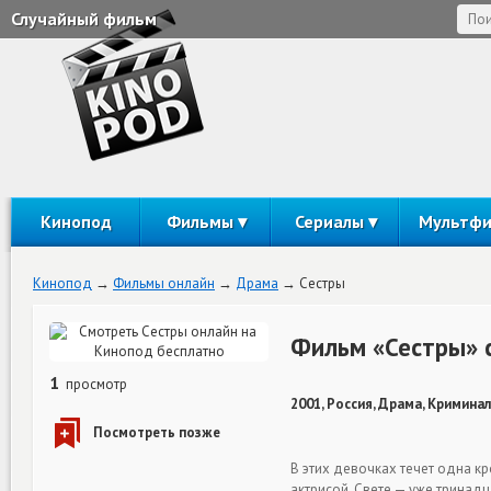
Случайный фильм
Кинопод
Фильмы
Сериалы
Мультф
Кинопод
Фильмы онлайн
Драма
Сестры
Фильм «Сестры» 
1
просмотр
2001, Россия, Драма, Криминал
В этих девочках течет одна кро
актрисой. Свете — уже тринадц