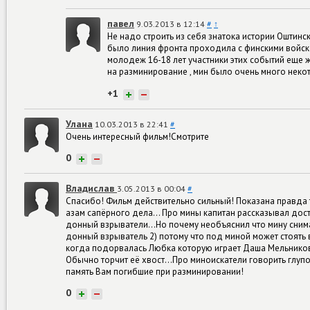
павел
9.03.2013 в 12:14
#
↑
Не надо строить из себя знатока истории Оштин
было линия фронта проходила с финскими войск
молодеж 16-18 лет участники этих событий еще 
на разминирование , мин было очень много нек
+1
+
−
Улана
10.03.2013 в 22:41
#
Очень интересный фильм!Смотрите
0
+
−
Владислав
3.05.2013 в 00:04
#
Спасибо! Фильм действительно сильный! Показана правда т
азам сапёрного дела... Про мины капитан рассказывал дос
донный взрыватели...Но почему необъяснил что мину снимаю
донный взрыватель 2) потому что под миной может стоять в
когда подорвалась Любка которую играет Даша Мельников
Обычно торчит её хвост...Про миноискатели говорить глупо,
память Вам погибшие при разминировании!
0
+
−