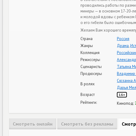
проводились работы по разми
минеры — в основном 17-20-ле
и молодой вдовы с ребенком 
о его гибели было ошибочным
Желаем Вам хорошего времяпр
Страна
Россия
Жанры
Драма
,
Ис
Коллекция
Российски
Режиссеры
Александр
Сценаристы
Татьяна М
Продюсеры
Владимир 
Сюзанна 
В ролях
Дарья Мел
Возраст
16+
Рейтинги:
Кинопод:
Смотреть онлайн
Смотреть без рекламы
Смотр