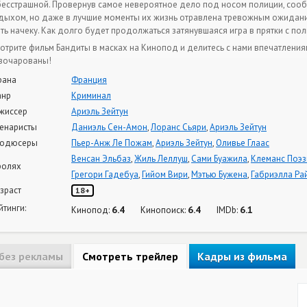
бесстрашной. Провернув самое невероятное дело под носом полиции, со
дыхом, но даже в лучшие моменты их жизнь отравлена тревожным ожидан
ть начеку. Как долго будет продолжаться затянувшаяся игра в прятки с поли
отрите фильм Бандиты в масках на Кинопод и делитесь с нами впечатлениям
зочарованы!
рана
Франция
нр
Криминал
жиссер
Ариэль Зейтун
енаристы
Даниэль Сен-Амон
,
Лоранс Сьяри
,
Ариэль Зейтун
одюсеры
Пьер-Анж Ле Пожам
,
Ариэль Зейтун
,
Оливье Глаас
Венсан Эльбаз
,
Жиль Леллуш
,
Сами Буажила
,
Клеманс Поэз
ролях
Грегори Гадебуа
,
Гийом Вири
,
Мэтью Бужена
,
Габриэлла Ра
зраст
18+
йтинги:
6.4
6.4
6.1
Кинопод:
Кинопоиск:
IMDb:
без рекламы
Смотреть трейлер
Кадры из фильма