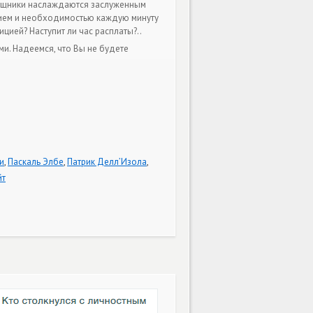
общники наслаждаются заслуженным
ием и необходимостью каждую минуту
цией? Наступит ли час расплаты?..
и. Надеемся, что Вы не будете
и
,
Паскаль Элбе
,
Патрик Делл’Изола
,
йт