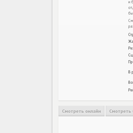
и 
от
бы
См
ра
Ст
Жа
Ре
Сц
Пр
В 
Во
Ре
Смотреть онлайн
Смотреть 