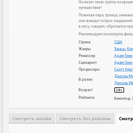
Он везет свою группу на крош
путешествие!
Пожилая пара, троица, снимаю
они жаждут острых ощущений. З
в лесу, говорят, обретается 
Рекомендуем посмотреть фильм
Страна
США
Жанры
Ужасы
,
Ко
Режиссер
Адам Грин
Сценарист
Адам Грин
Продюсеры
Скотт Аль
Джоэль М
В ролях
Джоэль М
Возраст
18+
Рейтинги:
Кинопод:
Смотреть онлайн
Смотреть без рекламы
Смотр