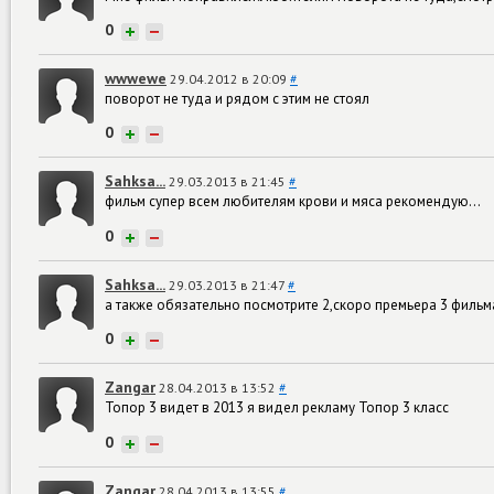
0
+
−
wwwewe
29.04.2012 в 20:09
#
поворот не туда и рядом с этим не стоял
0
+
−
Sahksa...
29.03.2013 в 21:45
#
фильм супер всем любителям крови и мяса рекомендую...
0
+
−
Sahksa...
29.03.2013 в 21:47
#
а также обязательно посмотрите 2,скоро премьера 3 фильм
0
+
−
Zangar
28.04.2013 в 13:52
#
Топор 3 видет в 2013 я видел рекламу Топор 3 класс
0
+
−
Zangar
28.04.2013 в 13:55
#