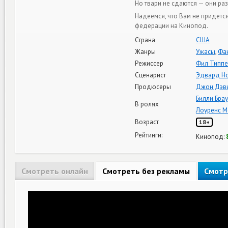
Но твари не cдаются — они р
Надеемся, что Вам не придетс
федерации на Кинопод.
Страна
США
Жанры
Ужасы
,
Фа
Режиссер
Фил Типпе
Сценарист
Эдвард Н
Продюсеры
Джон Дэв
Билли Бра
В ролях
Лоуренс 
Возраст
18+
Рейтинги:
Кинопод:
Смотреть онлайн
Смотреть без рекламы
Смотр