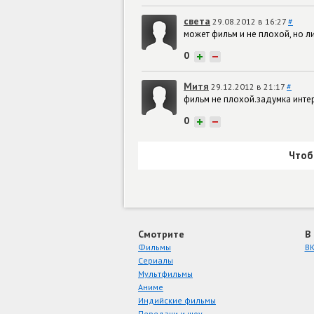
света
29.08.2012 в 16:27
#
может фильм и не плохой, но л
0
+
−
Митя
29.12.2012 в 21:17
#
фильм не плохой.задумка инте
0
+
−
Чтоб
Смотрите
В
Фильмы
ВК
Сериалы
Мультфильмы
Аниме
Индийские фильмы
Передачи и шоу