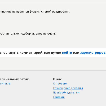
ично мне не нравятся фильмы с темой раздвоения.
ресная.только подбор актеров не очень
ы оставить комментарий, вам нужно
войти
или
зарегистриров
 социальных сетях
О нас
онтакте
О проекте
Размещение рекламы
Правообладателям
Контакты