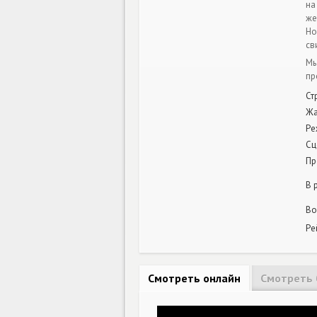
на
же
Но
св
Мы
пр
Ст
Ж
Ре
Сц
Пр
В 
Во
Ре
Смотреть онлайн
Смотреть 