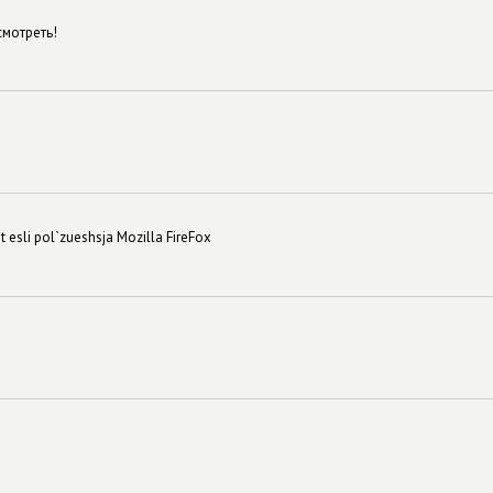
смотреть!
 esli pol`zueshsja Mozilla FireFox