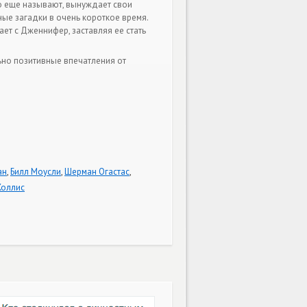
го еще называют, вынуждает свои
ые загадки в очень короткое время.
ет с Дженнифер, заставляя ее стать
ьно позитивные впечатления от
ан
,
Билл Моусли
,
Шерман Огастас
,
Холлис