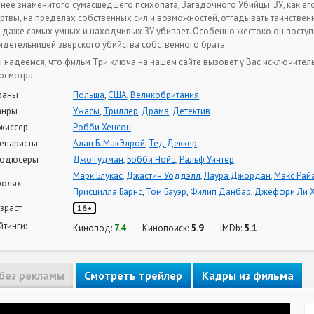
 нее знаменитого сумасшедшего психопата, Загадочного Убийцы. ЗУ, как е
ртвы, на пределах собственных сил и возможностей, отгадывать таинственн
 даже самых умных и находчивых ЗУ убивает. Особенно жестоко он поступа
идетельницей зверского убийства собственного брата.
 надеемся, что фильм Три ключа на нашем сайте вызовет у Вас исключител
осмотра.
раны
Польша
,
США
,
Великобритания
анры
Ужасы
,
Триллер
,
Драма
,
Детектив
жиссер
Робби Хенсон
енаристы
Алан Б. МакЭлрой
,
Тед Деккер
одюсеры
Джо Гудман
,
Бобби Нойц
,
Ральф Уинтер
Марк Блукас
,
Джастин Уоддэлл
,
Лаура Джордан
,
Макс Рай
ролях
Присцилла Барнс
,
Том Бауэр
,
Филип Данбар
,
Джеффри Ли 
зраст
16+
йтинги:
7.4
5.9
5.1
Кинопод:
Кинопоиск:
IMDb:
без рекламы
Смотреть трейлер
Кадры из фильма