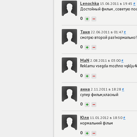
Lenochka
15.06.2011 в 19:45
#
Достойный фильм , советую по
0
+
−
Таня
22.06.2011 в 01:47
#
смотрю второй раз!нормально!
0
+
−
MaN
2.08.2011 в 03:00
#
Reklamu vsegda mozhno vqklju4it
0
+
−
анна
2.11.2011 в 18:28
#
супер фильм,класный
0
+
−
Юля
11.01.2012 в 18:50
#
нормальний фільм
0
+
−