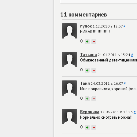
11 комментариев
пупок
1.12.2010 в 12:37
#
НИКАК!!!!!!!!!!!!!!
0
+
−
Татьяна
21.01.2011 в 15:24
#
Обыкновенный детектив,никаки
0
+
−
Таня
24.03.2011 в 16:07
#
Мне понравился, хороший филь
0
+
−
Вероника
12.06.2011 в 16:53
#
Нормально смотреть можна!!
0
+
−