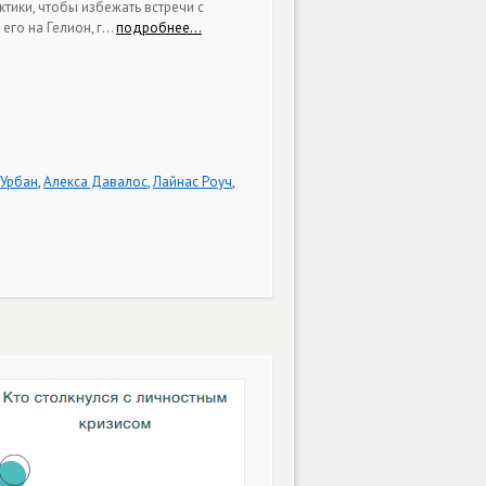
тики, чтобы избежать встречи с
его на Гелион, г
…
подробнее…
 Урбан
,
Алекса Давалос
,
Лайнас Роуч
,