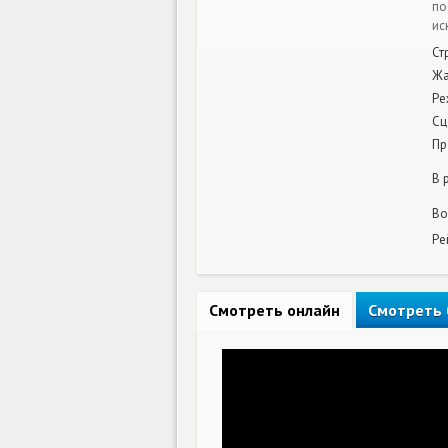
по
ис
Ст
Ж
Ре
Сц
Пр
В 
Во
Ре
Смотреть онлайн
Смотреть 