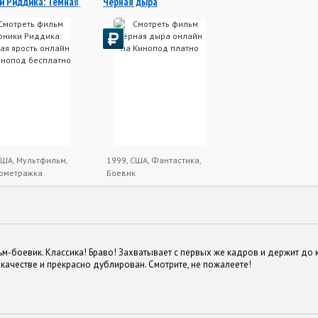
и Риддика: Темная ярость
Чёрная дыра
США, Мультфильм,
1999, США, Фантастика,
ометражка
Боевик
-боевик. Классика! Браво! Захватывает с первых же кадров и держит до к
качестве и прекрасно дублирован. Смотрите, не пожалеете!