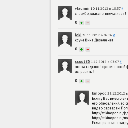
vladimir
10.11.2012 в 18:37
#
спасибо, классно, впечатляет !
0
+
−
loki
20.11.2012 в 02:07
#
круче Вина Дизеля нет
0
+
−
scout85
1.12.2012 в 03:07
#
что за гадство ! просит новый 
исправить !
0
+
−
kinopod
29.12.2012 
Если у Вас вместо в
его обновления, то с
видео серверам. Поп
http://st.kinopod.ru/js
http://st.kinopod.ru/
Если при они не загр