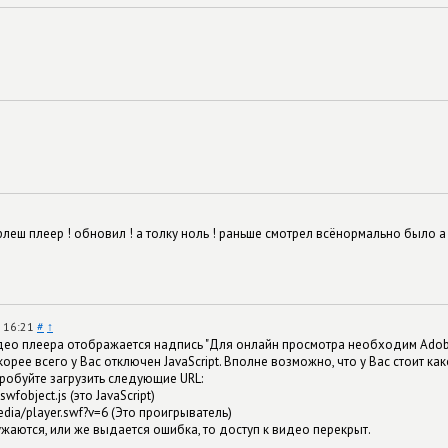
флеш плеер ! обновил ! а толку ноль ! раньше смотрел всёнормально было а
в 16:21
#
↑
идео плеера отображается надпись "Для онлайн просмотра необходим Adobe
корее всего у Вас отключен JavaScript. Вполне возможно, что у Вас стоит ка
робуйте загрузить следующие URL:
/swfobject.js (это JavaScript)
media/player.swf?v=6 (Это проигрыватель)
ужаются, или же выдается ошибка, то доступ к видео перекрыт.