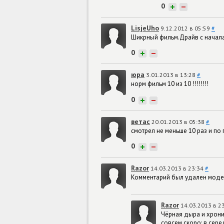
0
+
−
LisjeUho
9.12.2012 в 05:59
#
Шикрный фильм.Драйв с начала
0
+
−
юра
3.01.2013 в 13:28
#
норм фильм 10 из 10 !!!!!!!!
0
+
−
ветас
20.01.2013 в 05:38
#
смотрел не меньше 10 раз и по 
0
+
−
Razor
14.03.2013 в 23:34
#
Комментарий был удален мод
Razor
14.03.2013 в 2
Чёрная дыра и хроник
совсем скоро: в сере