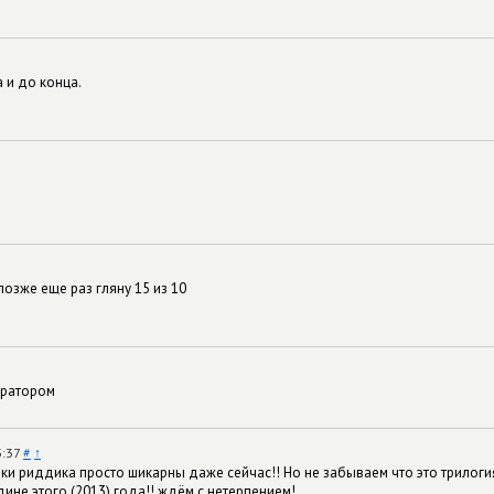
 и до конца.
позже еще раз гляну 15 из 10
ератором
3:37
#
↑
и риддика просто шикарны даже сейчас!! Но не забываем что это трилогия!
дине этого (2013) года!! ждём с нетерпением!