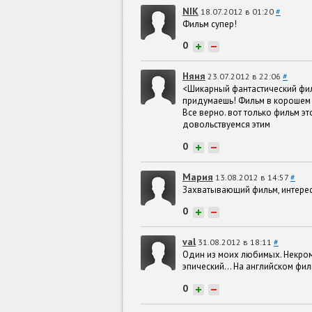
NIK
18.07.2012 в 01:20
#
Фильм супер!
0
+
−
Няня
23.07.2012 в 22:06
#
<Шикарный фантастический филь
придумаешь! Фильм в корошем 
Все верно. вот только фильм э
довольствуемся этим
0
+
−
Мария
13.08.2012 в 14:57
#
Захватывающий фильм, интерес
0
+
−
val
31.08.2012 в 18:11
#
Один из моих любимых. Некромо
эпический... На английском фил
0
+
−