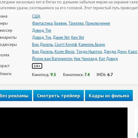
следние несколько лет в бегах по дальним забытым мирам на окраине галак
кателями удачи, охотящимися за его головой. Этот тернистый путь приводит 
рана
США
анры
Фантастика
,
Боевик
,
Триллер
,
Приключения
жиссер
Дэвид Туи
енаристы
Дэвид Туи
,
Джим Уит
,
Кен Уит
одюсеры
Вин Дизель
,
Скотт Крупф
,
Камилль Браун
Вин Дизель
,
Колм Фиор
,
Тэнди Ньютон
,
Джуди Денч
,
Карл
ролях
Йорик ван Вагенинген
,
Ник Чинланд
,
Кит Дэвид
зраст
16+
йтинги:
9.3
7.4
6.7
Кинопод:
Кинопоиск:
IMDb:
без рекламы
Смотреть трейлер
Кадры из фильма