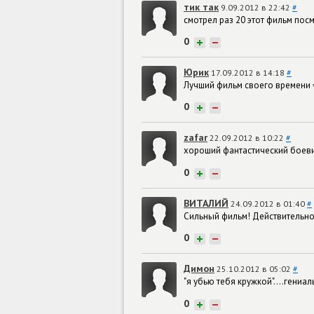
тик так
9.09.2012 в 22:42
#
смотрел раз 20 этот фильм пос
0
+
−
Юрик
17.09.2012 в 14:18
#
Лучший фильм своего времени 
0
+
−
zafar
22.09.2012 в 10:22
#
хороший фантастический боеви
0
+
−
ВИТАЛИЙ
24.09.2012 в 01:40
#
Сильный фильм! Действительно
0
+
−
Димон
25.10.2012 в 05:02
#
"я убью тебя кружкой"....гениал
0
+
−