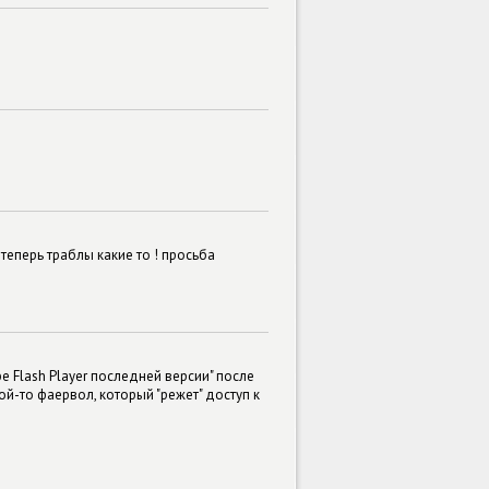
 теперь траблы какие то ! просьба
 Flash Player последней версии" после
кой-то фаервол, который "режет" доступ к