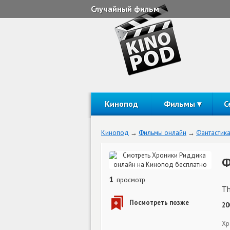
Случайный фильм
Кинопод
Фильмы
С
Кинопод
Фильмы онлайн
Фантастик
Ф
1
просмотр
Th
20
Хр