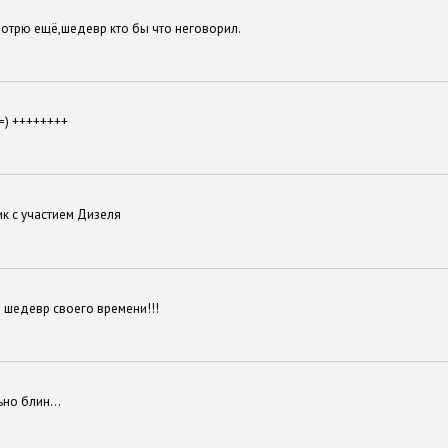
мотрю ещё,шедевр кто бы что неговорил.
=) ++++++++
к с участием Дизеля
 шедевр своего времени!!!
ьно блин...