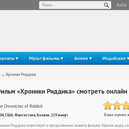
Войти
ериалы
Мультфильмы
Аниме
Индийские
а
Хроники Риддика
ильм «Хроники Риддика» смотреть онлайн
e Chronicles of Riddick
Ваша оценка:
04, США, Фантастика, Боевик, 119 минут
оники Риддика повествует о продолжении сюжета фильма Чёрная дыра, сня