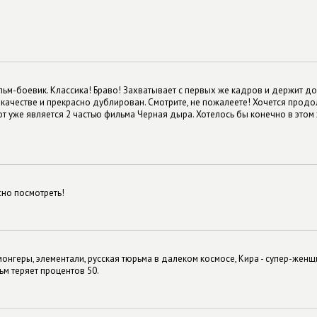
м-боевик. Классика! Браво! Захватывает с первых же кадров и держит до 
качестве и прекрасно дублирован. Смотрите, не пожалеете! Хочется прод
тот уже является 2 частью фильма Черная дыра. Хотелось бы конечно в этом
но посмотреть!
нгеры, элементали, русская тюрьма в далеком космосе, Кира - супер-женщи
ьм теряет процентов 50.