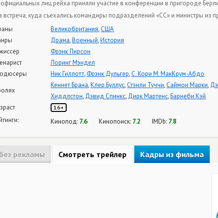
 официальных лиц рейха приняли участие в конференции в пригороде Берл
а встреча, куда съехались командиры подразделений «СС» и министры из п
раны
Великобритания
,
США
анры
Драма
,
Военный
,
История
жиссер
Фрэнк Пирсон
енарист
Лоринг Мэндел
одюсеры
Ник Гиллотт
,
Фрэнк Дульгер
,
С. Кори М. МакКрум-Абдо
Кеннет Брана
,
Клер Буллус
,
Стэнли Туччи
,
Саймон Марки
,
Дэ
ролях
Хиддлстон
,
Дэвид Спинкс
,
Дирк Мартенс
,
Барнеби Кэй
зраст
16+
йтинги:
7.6
7.2
7.8
Кинопод:
Кинопоиск:
IMDb:
без рекламы
Смотреть трейлер
Кадры из фильма