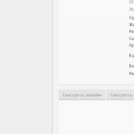
15
Эт
Ст
Ж
Ре
Сц
Пр
В 
Во
Ре
Смотреть онлайн
Смотреть 