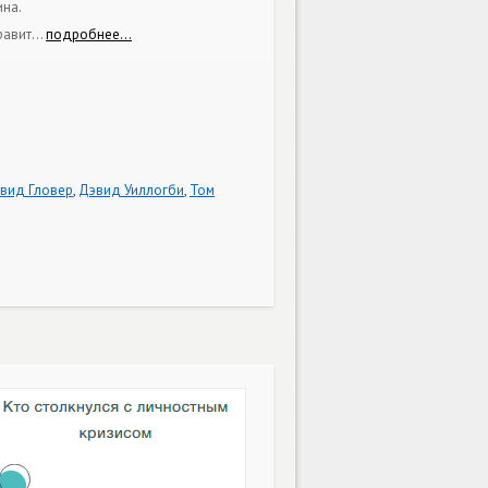
ина.
равит
…
подробнее…
вид Гловер
,
Дэвид Уиллогби
,
Том