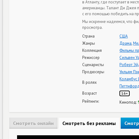
в Атланту, где поступает в ме
американцы. Талант Ди Джея 
с его помощью победить на п
Мы искренне надеемся, что фи
просмотра.
Страна
США
Жанры
Драма
,
Ме
Коллекция
Фильмы пр
Режиссер
Сильвен У
Сценаристы
Роберт Эй
Продюсеры
Уильям Пэ
Коламбус 
В ролях
Петтифор
Возраст
16+
Рейтинги:
Кинопод:
Смотреть онлайн
Смотреть без рекламы
Смотр