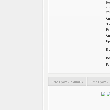
Не
уц
ул
Ст
Ж
Ре
Сц
Пр
В 
Во
Ре
Смотреть онлайн
Смотреть 