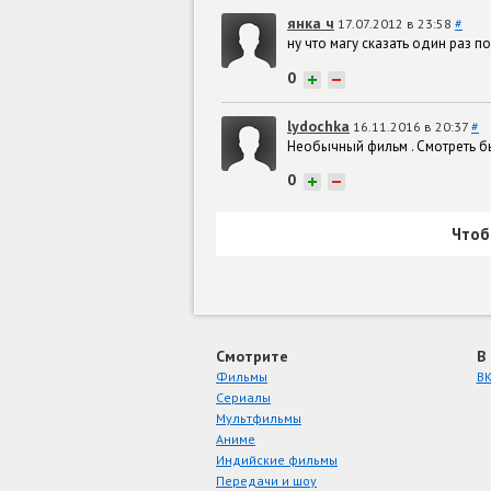
янка ч
17.07.2012 в 23:58
#
ну что магу сказать один раз 
0
+
−
lydochka
16.11.2016 в 20:37
#
Необычный фильм . Смотреть бы
0
+
−
Чтоб
Смотрите
В
Фильмы
ВК
Сериалы
Мультфильмы
Аниме
Индийские фильмы
Передачи и шоу