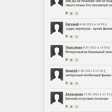
эмм, вы не понимаю чем не по
такого плана. Кто посоветует 
0
+
−
Евгений
6.04.2011 в 14:39
#
сорри, перепутал...кроме фильм
0
+
−
Ужасоман
8.07.2011 в 13:30
#
Интересный,не банальный сюж
0
+
−
Андрей
1.05.2012 в 22:26
#
интересный необычный фильм 
0
+
−
Александр
23.05.2012 в 22:31
Евгений,отсутствие посмотри
0
+
−