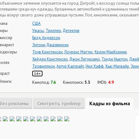
объяснимое затмение опускается на город Детройт, к восходу солнца толь
елевшими среди куч одежды, брошенных автомобилей и удлиненных теней.
ицы вокруг своего дома устрашающе пустыми. Пол, киномеханик, оказывае
рана
США
анры
Ужасы
,
Триллер
,
Детектив
жиссер
Брэд Андерсон
енарист
Энтони Джазвински
одюсеры
Тоув Кристенсен
,
Лоуренс Маттис
,
Келли МакКормик
Хейден Кристенсен
,
Джон Легуизамо
,
Тэнди Ньютон
,
Джей
ролях
Тровиллион
,
Артур Картрайт
,
Нил Хафф
,
Хью Магвайр
,
Эрин
зраст
16+
йтинги:
7.6
5.3
4.9
Кинопод:
Кинопоиск:
IMDb:
без рекламы
Смотреть трейлер
Кадры из фильма