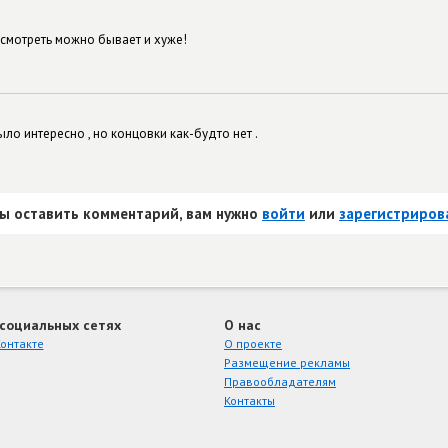
посмотреть можно бывает и хуже!
ло интересно , но концовки как-будто нет .
ы оставить комментарий, вам нужно
войти
или
зарегистриров
 социальных сетях
О нас
онтакте
О проекте
Размещение рекламы
Правообладателям
Контакты