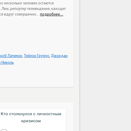
ко несколько человек остаются
 Люк, репортер телевидения, находит
тся вдруг совершенно
…
подробнее…
коб Латимор
,
Тейлор Грутиус
,
Джордан
 Николь