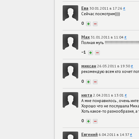
Ева
30.01.2011 в 17:26
#
Сейчас посмотрим))))
0
+
−
Max
31.01.2011 в 11:04
#
Полная муть !!!!!!!!!!!!!!!!!!!!!!!!
−1
+
−
миксан
26.03.2011 в 19:30
#
рекомендую всем кто хочет пот
0
+
−
нюта
2.04.2011 в 13:01
#
А мне понравилось , очень инт
Хорошо что не послушала Миха
Хоть какое-то разнообразия, а 
0
+
−
Евгений
6.04.2011 в 14:37
#