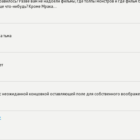
нравилось? Разве вам не надоели фильмы, где толпы монстров и где филь
еще что-нибудь? Кроме Мрака...
а тьма
ет
с неожиданной концовкой оставляющей поле для собственного воображени
#