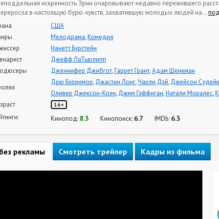
неподдельная искренность Эрин очаровывают недавно пережившего расстав
переросла в настоящую бурю чувств, захватившую молодых людей на
…
по
рана
США
анры
Мелодрама
,
Комедия
жиссер
Нанетт Бурстейн
енарист
Джефф ЛаТьюлипп
одюсеры
Дженнифер Джибгот
,
Гаррет Грант
,
Адам Шенкман
Дрю Бэрримор
,
Джастин Лонг
,
Чарли Дэй
,
Джейсон Судейк
ролях
Оливер Джексон-Коэн
,
Джим Гэффиган
,
Натали Моралес
,
К
зраст
16+
йтинги:
8.3
6.7
6.3
Кинопод:
Кинопоиск:
IMDb:
без рекламы
Смотреть трейлер
Кадры из фильма