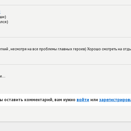
#
ши:)
лся:)
егкий , несмотря на все проблемы главных героев) Хорошо смотреть на отд
...
ы оставить комментарий, вам нужно
войти
или
зарегистриров