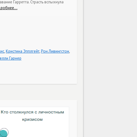
ание Гарретта. Страсть вспыхнула
дробнее…
ис
,
Кристина Эпплгейт
,
Рон Ливингстон
,
елли Гарнер