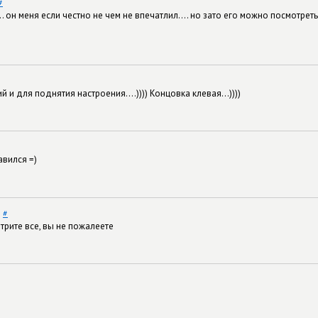
#
. он меня если честно не чем не впечатлил.... но зато его можно посмотре
ий и для поднятия настроения....)))) Концовка клевая...))))
авился =)
9
#
смтрите все, вы не пожалеете