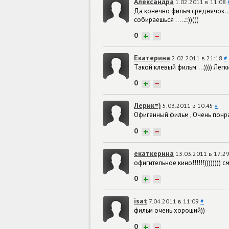
Александра
1.02.2011 в 11:08
Да конечно фильм среднячок...
собираешься .....:::))(((
0
+
−
Екатерина
2.02.2011 в 21:18
#
Такой клевый фильм....)))) Легк
0
+
−
Лерик=)
5.03.2011 в 10:45
#
Офигенный фильм , Очень понр
0
+
−
екаткерина
13.03.2011 в 17:2
офигительное кино!!!!!!)))))))) 
0
+
−
isat
7.04.2011 в 11:09
#
фильм очень хороший))
0
+
−