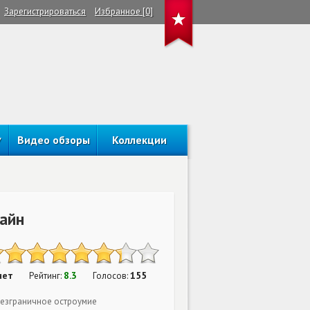
Зарегистрироваться
Избранное [0]
Видео обзоры
Коллекции
лайн
нет
8.3
155
Рейтинг:
Голосов:
безграничное остроумие