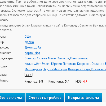
едприятие. Там нет работы, нет денег, все стремятся оттуда уехать, но для
любовью. Именно в таком непритязательном месте можно встретить парня, 
девушке, бизнесмена, который не желает мошенничать, и племянницу, с неж
асения такого городка современный мир не может предложить ничего лучш
ходов.
 надеемся, что фильм Главная улица на сайте Кинопод обеспечит Вам иск
осмотра.
рана
США
нр
Драма
жиссер
Джон Дойл
енарист
Хортон Фут
одюсеры
Спенсер Сильна
,
Меган Эллисон
,
Ивет Бикофф
Колин Фёрт
,
Эллен Бёрстин
,
Патришия Кларксон
,
Орландо 
ролях
Мартиндейл
,
Эндрю МакКарти
,
Виктория Кларк
,
Исайя Уит
зраст
16+
йтинги:
6.8
5.4
4.7
Кинопод:
Кинопоиск:
IMDb:
без рекламы
Смотреть трейлер
Кадры из фильма