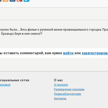
. ну скучно было... Весь фильм о рутинной жизни провинциального городка. Пр
о Орландо Блум в нем снялся?!
ы оставить комментарий, вам нужно
войти
или
зарегистриров
 социальных сетях
О нас
онтакте
О проекте
Размещение рекламы
Правообладателям
Контакты