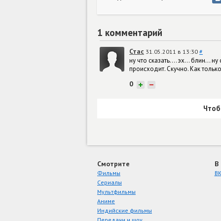
1 комментарий
Стас
31.05.2011 в 13:30
#
ну что сказать.... эх... блин..
происходит. Скучно. Как тольк
0
+
−
Чтоб
Смотрите
В
Фильмы
ВК
Сериалы
Мультфильмы
Аниме
Индийские фильмы
Передачи и шоу