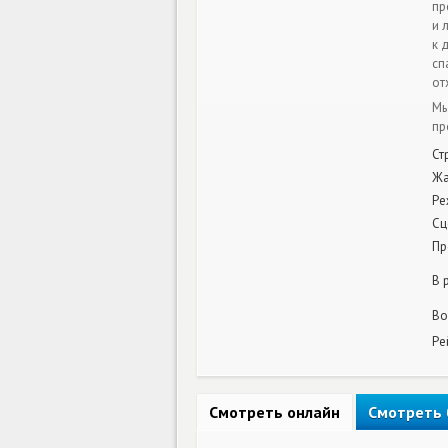
пр
и 
к 
сп
от
Мы
пр
Ст
Жа
Ре
Сц
Пр
В 
Во
Ре
Смотреть онлайн
Смотреть 