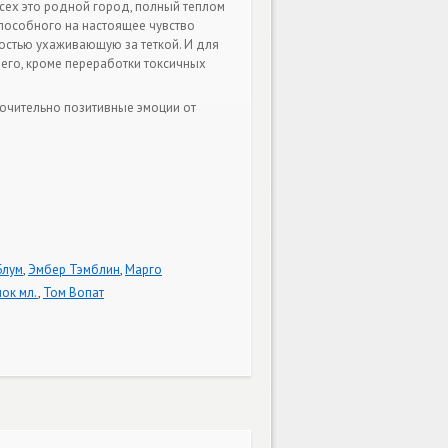
 всех это родной город, полный теплом
способного на настоящее чувство
ностью ухаживающую за теткой. И для
его, кроме переработки токсичных
лючительно позитивные эмоции от
Блум
,
Эмбер Тэмблин
,
Марго
лок мл.
,
Том Вопат