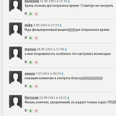
Валерий
11.02.2011 в 22:31
#
Хрень полная,зря потрачено время ! Советую не смотреть
0
+
−
mike
4.03.2011 в 17:23
#
Мда фильмхреновый вышел(((((((зря потраченое время
0
+
−
mariya
28.05.2011 в 17:01
#
а мне понравилость особенно что наступило возмездие
0
+
−
ааааа
7.07.2011 в 00:29
#
повашим коментам я смотреть боюсь)))))))))))))))))))))
0
+
−
Натусик
13.09.2011 в 16:22
#
Фильм, конечно, средненький, но радует только одно: ПО
0
+
−