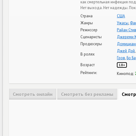
как смертельная инфекция под
Нет выхода. Нет надежды. Пок
Страна
США
Жанры
Ужасы
,
Фа
Режиссер
Райан Сти
Сценаристы
Джереми 
Продюсеры
Домициан
Джей Дэй
В ролях
Гров
,
Бо Б
Возраст
18+
Рейтинги:
Кинопод:
Смотреть онлайн
Смотреть без рекламы
Смотр