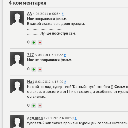
4 комментария
AA
4.04.2011 в 00:54
#
Мне понравился фильм.
В кажой сказке есть доля правды.
...............................
............Лучше посмотри сам.
0
+
−
777
3.08.2011 в 13:22
#
Мне не понравился фильм.
0
+
−
Nat
8.01.2012 в 18:09
#
На мой взгляд, супер-геой "Касный птух" - это бед )) Филь
осталась в востоге и от ГГ и от сюжета, а особенно от музы
остальных.
0
+
−
дед юра
17.01.2012 в 00:39
#
туповатый как сказка про ильи муромца и соловья интересн