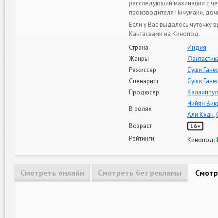
расследующий махинации с чер
производителя Пичумани, дочь
Если у Вас выдалось чуточку 
Кантасвами на Кинопод.
Страна
Индия
Жанры
Фантастик
Режиссер
Суши Гане
Сценарист
Суши Гане
Продюсер
Калаиппул
Чийян Вик
В ролях
Али Кхан
,
Возраст
16+
Рейтинги:
Кинопод:
Смотреть онлайн
Смотреть без рекламы
Смотр