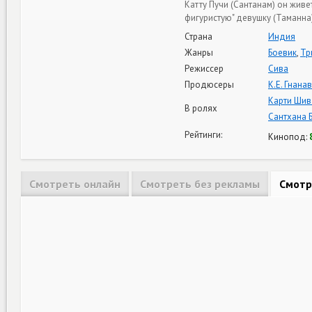
Катту Пучи (Сантанам) он живет
фигуристую" девушку (Таманна)
Страна
Индия
Жанры
Боевик
,
Тр
Режиссер
Сива
Продюсеры
К.Е. Гнана
Карти Шив
В ролях
Сантхана 
Рейтинги:
Кинопод:
Смотреть онлайн
Смотреть без рекламы
Смотр