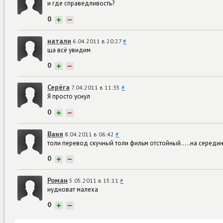
и где справедливость?
0
+
−
натали
6.04.2011 в 20:27
#
ща всё увидим
0
+
−
Серёга
7.04.2011 в 11:35
#
Я просто уснул
0
+
−
Ваня
8.04.2011 в 06:42
#
толи перевод скучный толи фильм отстойный.....на серед
0
+
−
Роман
5.05.2011 в 15:11
#
нудноват малеха
0
+
−