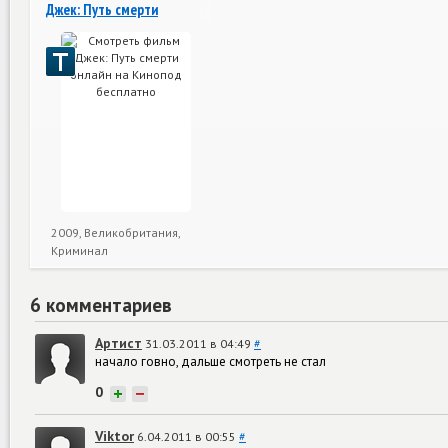
Джек: Путь смерти
2009, Великобритания,
Криминал
6 комментариев
Артист
31.03.2011 в 04:49
#
начало говно, дальше смотреть не стал
0
+
−
Viktor
6.04.2011 в 00:55
#