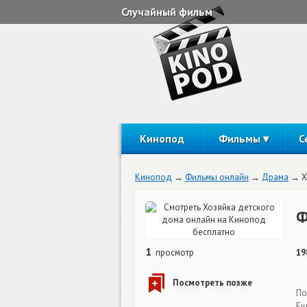
Случайный фильм
Кинопод
Фильмы
С
Кинопод
Фильмы онлайн
Драма
Х
Ф
1
просмотр
19
По
Ещ