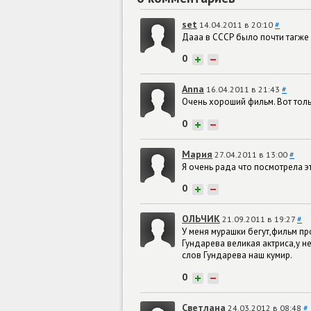
set
14.04.2011 в 20:10
#
Дааа в СССР было почти тагже 
0
+
−
Anna
16.04.2011 в 21:43
#
Очень хороший фильм. Вот толь
0
+
−
Мария
27.04.2011 в 13:00
#
Я очень рада что посмотрела э
0
+
−
ОЛЬЧИК
21.09.2011 в 19:27
#
У меня мурашки бегут,фильм пр
Гундарева великая актриса,у н
слов Гундарева наш кумир.
0
+
−
Светлана
24.03.2012 в 08:48
#