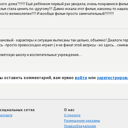
ского дома"!!!!!! Ещё ребёнком первый раз увидела, очень понравился филь
ьм стала ценить по-другому!!! Давно искала этот фильм, наконец-то нашла!!!
осто великолепен!!!! И вообще фильм просто замечательный!!!!!!!!
ановый - характеры и ситуации выписаны так цельно, объемно! Диалоги гер
 - просто превосходно играет ( я не фанат этой актрисы - но здесь... сним
оветскую школу и воспитательные учреждения...
ы оставить комментарий, вам нужно
войти
или
зарегистриров
 социальных сетях
О нас
онтакте
О проекте
Размещение рекламы
Правообладателям