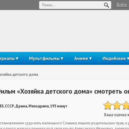
Войти
ериалы
Мультфильмы
Аниме
Индийские
озяйка детского дома
ильм «Хозяйка детского дома» смотреть о
83, СССР, Драма, Мелодрама, 195 минут
Ваша оценка:
становлением суда мать маленького Славика лишили родительских прав, и 
е одного малыша приняла под свое крыло Александра Ивановна, директор