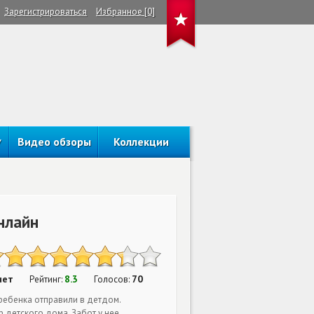
Зарегистрироваться
Избранное [0]
Видео обзоры
Коллекции
нлайн
нет
8.3
70
Рейтинг:
Голосов:
ребенка отправили в детдом.
 детского дома. Забот у нее