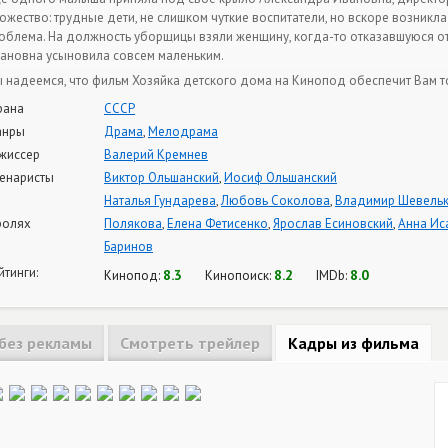
ожество: трудные дети, не слишком чуткие воспитатели, но вскоре возникла
облема. На должность уборщицы взяли женщину, когда-то отказавшуюся от
ановна усыновила совсем маленьким.
 надеемся, что фильм Хозяйка детского дома на Кинопод обеспечит Вам т
рана
СССР
анры
Драма
,
Мелодрама
жиссер
Валерий Кремнев
енаристы
Виктор Ольшанский
,
Иосиф Ольшанский
Наталья Гундарева
,
Любовь Соколова
,
Владимир Шевель
ролях
Полякова
,
Елена Фетисенко
,
Ярослав Есиновский
,
Анна Ис
Баринов
йтинги:
8.3
8.2
8.0
Кинопод:
Кинопоиск:
IMDb:
без рекламы
Смотреть трейлер
Кадры из фильма