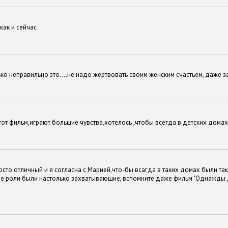
как и сейчас
ко неправильно это....не надо жертвовать своим женским счастьем, даже 
тот фильм,играют большие чувства,хотелось ,чтобы всегда в детских дома
осто отличный и я согласна с Марией,что-бы всагда в таких домах были т
ее роли были настолько захватывающие, вспомните даже фильм "Однажды д