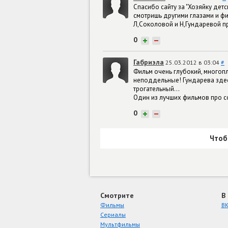
Спасибо сайту за "Хозяйку дет
смотришь другими глазами и фил
Л,Соколовой и Н,Гундаревой пр
0
+
−
Габриэла
25.03.2012 в 03:04
#
Фильм очень глубокий, многопл
неподдельные! Гундарева здесь
трогательный...
Один из лучших фильмов про с
0
+
−
Чтоб
Смотрите
В
Фильмы
ВК
Сериалы
Мультфильмы