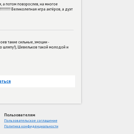
м, а потом повзрослев, на многое
!!!!!! Великолепная игра актёров, а дуэт
оев такие сильные, эмоции -
аю шляпу!), Шевельков такой молодой и
аться
Пользователям
Пользовательское соглашение
Политика конфиденциальности