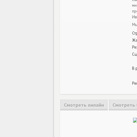
мн
пр
Ив
Мы
Ст
Ж
Ре
Сц
В 
Ре
Смотреть онлайн
Смотреть 