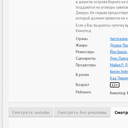
в джунгли острова Борнео на
поддаются на уговоры завязав
Джеру». Не слушая предостереж
который должен привести их 
Если у Вас выдалось чуточку 
Кинопод.
Страны
Австралия
Жанры
Драма
,
Пр
Режиссеры
Йен Бэрри
Сценаристы
Луис Ламу
Продюсеры
Майкл Р. 
Билли Зей
В ролях
Каа
,
Пирип
Возраст
12+
Рейтинги:
Кинопод:
Смотреть онлайн
Смотреть без рекламы
Смотр