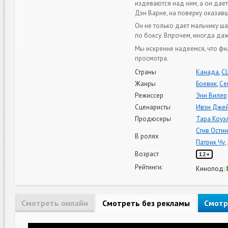
издеваются над ним, а он дае
Дэн Варне, на поверку оказа
Он не только дает мальчику ш
по боксу. Впрочем, иногда да
Мы искренне надеемся, что фи
просмотра.
Страны
Канада
,
С
Жанры
Боевик
,
Се
Режиссер
Энн Вилер
Сценаристы
Ивэн Дже
Продюсеры
Тара Коуэ
Стив Остин
В ролях
Патрик Чу
,
Возраст
12+
Рейтинги:
Кинопод:
Смотреть онлайн
Смотреть без рекламы
Смотр