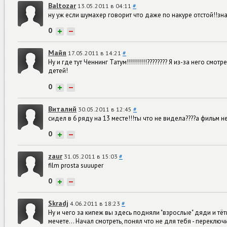
Baltozar
13.05.2011 в 04:11
#
ну уж если шумахер говорит что даже по накуре отстой!!зна
0
+
−
Майя
17.05.2011 в 14:21
#
Ну и где тут Ченнинг Татум!!!!!!!!!!???????? Я из-за него смот
детей!
0
+
−
Виталий
30.05.2011 в 12:45
#
сидел в 6 ряду на 13 месте!!!ты что не видела????а фильм 
0
+
−
zaur
31.05.2011 в 15:03
#
film prosta suuuper
0
+
−
Skradj
4.06.2011 в 18:23
#
Ну и чего за кипеж вы здесь подняли "взрослые" дяди и тёт
мечете... Начал смотреть, понял что не для тебя - переключ