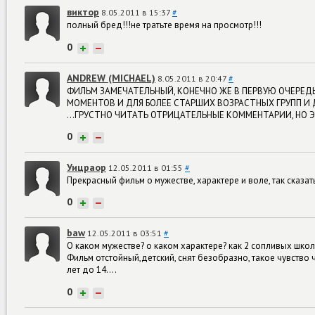
виктор
8.05.2011 в 15:37
#
полный бред!!!не тратьте время на просмотр!!!
0
+
−
ANDREW (MICHAEL)
8.05.2011 в 20:47
#
ФИЛЬМ ЗАМЕЧАТЕЛЬНЫЙ, КОНЕЧНО ЖЕ В ПЕРВУЮ ОЧЕРЕДЬ
МОМЕНТОВ И ДЛЯ БОЛЕЕ СТАРШИХ ВОЗРАСТНЫХ ГРУПП И 
...ГРУСТНО ЧИТАТЬ ОТРИЦАТЕЛЬНЫЕ КОММЕНТАРИИ, НО ЭТ
0
+
−
Уицраор
12.05.2011 в 01:55
#
Прекрасный фильм о мужестве, характере и воле, так сказать,
0
+
−
baw
12.05.2011 в 03:51
#
О каком мужестве? о каком характере? как 2 сопливых шко
Фильм отстойный,детский, снят безобразно, такое чувство 
лет до 14....
0
+
−