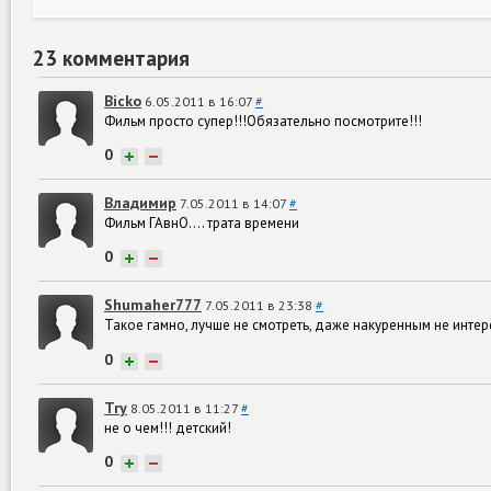
23 комментария
Bicko
6.05.2011 в 16:07
#
Фильм просто супер!!!Обязательно посмотрите!!!
0
+
−
Владимир
7.05.2011 в 14:07
#
Фильм ГАвнО.... трата времени
0
+
−
Shumaher777
7.05.2011 в 23:38
#
Такое гамно, лучше не смотреть, даже накуренным не интер
0
+
−
Try
8.05.2011 в 11:27
#
не о чем!!! детский!
0
+
−