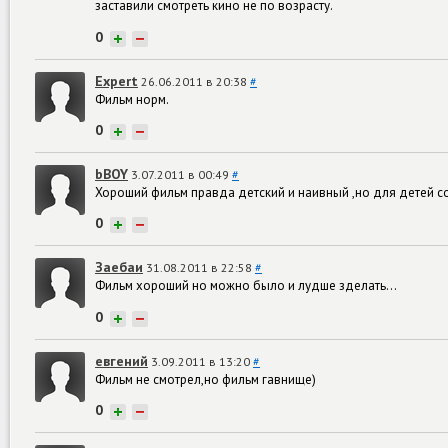
заставили смотреть кино не по возрасту.
0
+
−
Expert
26.06.2011 в 20:38
#
Фильм норм.
0
+
−
bBOY
3.07.2011 в 00:49
#
Хороший фильм правда детский и наивный ,но для детей с
0
+
−
Заебаи
31.08.2011 в 22:58
#
Фильм хороший но можно было и лудше зделать...
0
+
−
евгений
3.09.2011 в 13:20
#
Фильм не смотрел,но фильм гавнище)
0
+
−