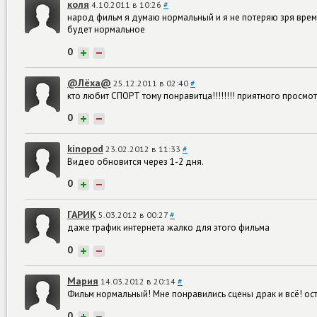
коля
4.10.2011 в 10:26
#
народ фильм я думаю нормальный и я не потеряю зря время 
будет нормальное
0
+
−
@Лёха@
25.12.2011 в 02:40
#
кто любит СПОРТ тому понравитца!!!!!!!! приятного просмот
0
+
−
kinopod
23.02.2012 в 11:33
#
Видео обновится через 1-2 дня.
0
+
−
ГАРИК
5.03.2012 в 00:27
#
даже трафик интернета жалко для этого фильма
0
+
−
Мария
14.03.2012 в 20:14
#
Фильм нормальный! Мне понравились сцены драк и всё! остал
0
+
−