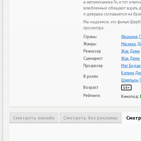
в автомеханика Ги, и тот отве
влюбленные обещают ждать дру
и девушка соглашается на бр
Мы надеемся, что фильм Шерб
просмотра.
Страны
Франция
,
Жанры
Мюзикл
,
Д
Режиссер
Жак Деми
Сценарист
Жак Деми
Продюсер
Маг Бодар
Катрин Де
В ролях
Шампьон
,
Возраст
16+
Рейтинги:
Кинопод:
Смотреть онлайн
Смотреть без рекламы
Смотр