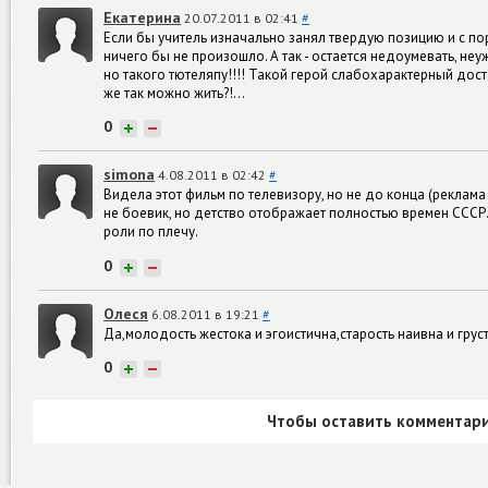
Екатерина
20.07.2011 в 02:41
#
Если бы учитель изначально занял твердую позицию и с пор
ничего бы не произошло. А так - остается недоумевать, не
но такого тютеляпу!!!! Такой герой слабохарактерный дост
же так можно жить?!...
0
+
−
simona
4.08.2011 в 02:42
#
Видела этот фильм по телевизору, но не до конца (реклама
не боевик, но детство отображает полностью времен СССР
роли по плечу.
0
+
−
Олеся
6.08.2011 в 19:21
#
Да,молодость жестока и эгоистична,старость наивна и грус
0
+
−
Чтобы оставить комментари