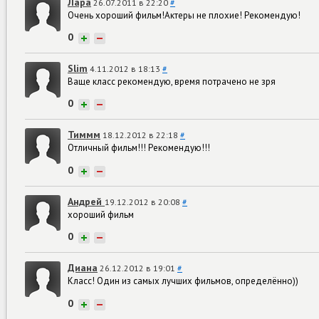
Лара
26.07.2011 в 22:20
#
Очень хороший фильм!Актеры не плохие! Рекомендую!
0
+
−
Slim
4.11.2012 в 18:13
#
Ваще класс рекомендую, время потрачено не зря
0
+
−
Тиммм
18.12.2012 в 22:18
#
Отличный фильм!!! Рекомендую!!!
0
+
−
Андрей
19.12.2012 в 20:08
#
хороший фильм
0
+
−
Диана
26.12.2012 в 19:01
#
Класс! Один из самых лучших фильмов, определённо))
0
+
−