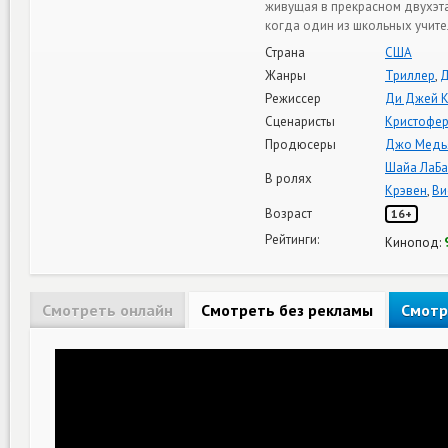
живущая в прекрасном двухэт
когда один из школьных учите
Страна
США
Жанры
Триллер
,
Д
Режиссер
Ди Джей К
Сценаристы
Кристофер
Продюсеры
Джо Медь
Шайа ЛаБ
В ролях
Крэвен
,
Ви
Возраст
16+
Рейтинги:
Кинопод:
Смотреть онлайн
Смотреть без рекламы
Смотр