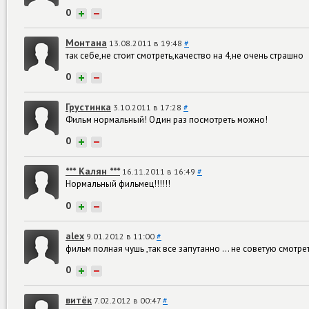
0
+
−
Монтана
13.08.2011 в 19:48
#
так себе,не стоит смотреть,качество на 4,не очень страшно
0
+
−
Грустинка
3.10.2011 в 17:28
#
Фильм нормальный! Один раз посмотреть можно!
0
+
−
*** Калян ***
16.11.2011 в 16:49
#
Нормальный фильмец!!!!!!
0
+
−
alex
9.01.2012 в 11:00
#
фильм полная чушь ,так все запутанно ... не советую смотрет
0
+
−
витёк
7.02.2012 в 00:47
#