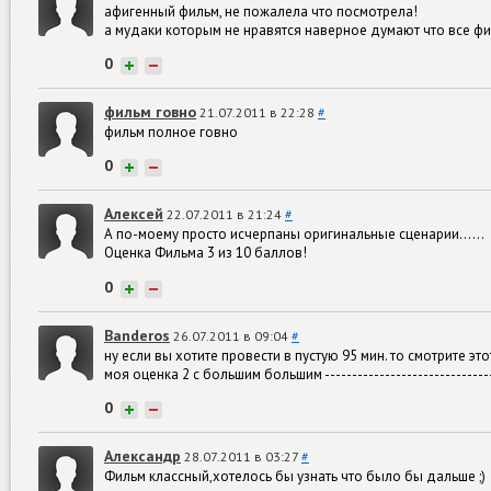
афигенный фильм, не пожалела что посмотрела!
а мудаки которым не нравятся наверное думают что все ф
0
+
−
фильм говно
21.07.2011 в 22:28
#
фильм полное говно
0
+
−
Алексей
22.07.2011 в 21:24
#
А по-моему просто исчерпаны оригинальные сценарии......
Оценка Фильма 3 из 10 баллов!
0
+
−
Banderos
26.07.2011 в 09:04
#
ну если вы хотите провести в пустую 95 мин. то смотрите этот
моя оценка 2 с большим большим -------------------------------
0
+
−
Александр
28.07.2011 в 03:27
#
Фильм классный,хотелось бы узнать что было бы дальше ;)