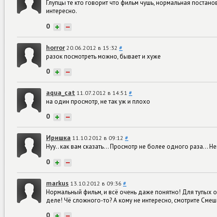
Глупцы те кто говорит что фильм чушь, нормальная постанов
интересно.
0
+
−
horror
20.06.2012 в 15:32
#
разок посмотреть можно, бывает и хуже
0
+
−
aqua_cat
11.07.2012 в 14:51
#
на один просмотр, не так уж и плохо
0
+
−
Иришка
11.10.2012 в 09:12
#
Нуу.. как вам сказать... Просмотр не более одного раза... Не
0
+
−
markus
13.10.2012 в 09:36
#
Нормальный фильм, и всё очень даже понятно! Для тупых об
деле! Чё сложного-то? А кому не интересно, смотрите Смеша
0
+
−