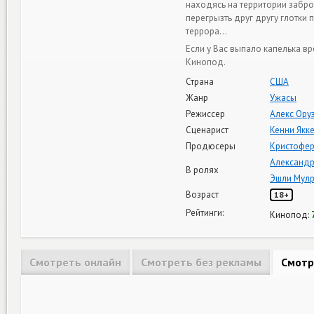
находясь на территории забр
перегрызть друг другу глотки 
террора…
Если у Вас выпало капелька в
Кинопод.
Страна
США
Жанр
Ужасы
Режиссер
Алекс Ору
Сценарист
Кенни Якк
Продюсеры
Кристофе
Александр
В ролях
Эшли Мул
Возраст
18+
Рейтинги:
Кинопод:
Смотреть онлайн
Смотреть без рекламы
Смотр