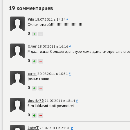
19 комментариев
Viki
18.07.2011 в 14:24
#
Фильм отстой!!!!!!!!!!!!!!!!!!!!!!!!!!!
0
+
−
Олег
18.07.2011 в 16:16
#
Мда.... ждал большего, внатуре лажа даже смотреть не сто
0
+
−
витя
20.07.2011 в 10:51
#
фильм говно
0
+
−
dudik-75
21.07.2011 в 18:14
#
film kkklasni stoit posmotret
0
+
−
katyT
21.07.2011 в 21:30
#