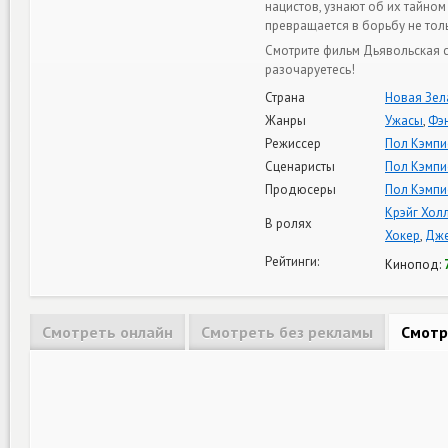
нацистов, узнают об их тайно
превращается в борьбу не тол
Смотрите фильм Дьявольская с
разочаруетесь!
Страна
Новая Зел
Жанры
Ужасы
,
Фэ
Режиссер
Пол Кэмпи
Сценаристы
Пол Кэмпи
Продюсеры
Пол Кэмпи
Крэйг Хол
В ролях
Хокер
,
Дже
Рейтинги:
Кинопод:
Смотреть онлайн
Смотреть без рекламы
Смотр