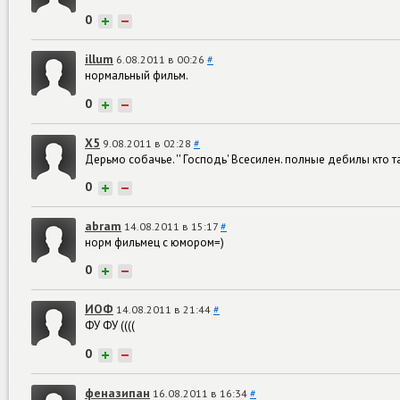
0
+
−
illum
6.08.2011 в 00:26
#
нормальный фильм.
0
+
−
Х5
9.08.2011 в 02:28
#
Дерьмо собачье. '' Господь' Всесилен. полные дебилы кто 
0
+
−
abram
14.08.2011 в 15:17
#
норм фильмец с юмором=)
0
+
−
ИОФ
14.08.2011 в 21:44
#
ФУ ФУ ((((
0
+
−
феназипан
16.08.2011 в 16:34
#