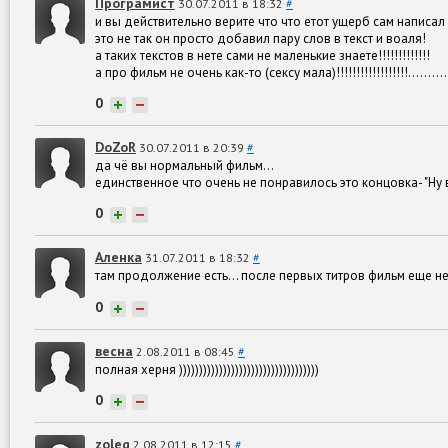
Програмист
30.07.2011 в 18:32
#
и вы действительно верите что что етот ущерб сам написал
это не так он просто добавил пару слов в текст и воаля!
а таких текстов в нете сами не маленькие знаете!!!!!!!!!!!!!
а про фильм не очень как-то (сексу мала)!!!!!!!!!!!!!!!!!!...........
0
+
−
DoZoR
30.07.2011 в 20:39
#
да чё вы нормальный фильм...
единственное что очень не понравилось это концовка- "Ну в
0
+
−
Аленка
31.07.2011 в 18:32
#
там продолжение есть... после первых титров фильм еще не
0
+
−
весна
2.08.2011 в 08:45
#
полная херня )))))))))))))))))))))))))))))))))))
0
+
−
zoleg
2.08.2011 в 12:15
#