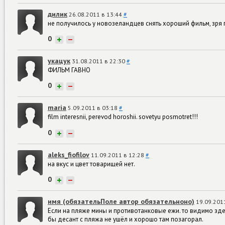
дилик
26.08.2011 в 13:44
#
не получилось у новозеландцев снять хороший фильм, зря
0
+
−
укацук
31.08.2011 в 22:30
#
ФИЛЬМ ГАВНО
0
+
−
maria
5.09.2011 в 03:18
#
film interesnii, perevod horoshii. sovetyu posmotret!!!
0
+
−
aleks_fiofilov
11.09.2011 в 12:28
#
на вкус и цвет товарищей нет.
0
+
−
имя (обязательПоле автор обязательноно)
19.09.201
Если на пляже мины и противотанковые ежи. то видимо зде
бы десант с пляжа не ушёл и хорошо там позагорал.