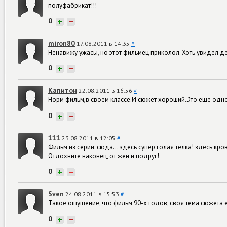
полуфабрикат!!!
0
+
−
miron80
17.08.2011 в 14:35
#
Ненавижу ужасы, но этот фильмец приколол. Хоть увидел дем
0
+
−
Капитон
22.08.2011 в 16:56
#
Норм фильм,в своём классе.И сюжет хороший.Это ещё одно н
0
+
−
111
23.08.2011 в 12:05
#
Фильм из серии: сюда... здесь супер голая телка! здесь кр
Отдохните наконец, от жен и подруг!
0
+
−
Sven
24.08.2011 в 15:53
#
Такое ощущение, что фильм 90-х годов, своя тема сюжета е
0
+
−