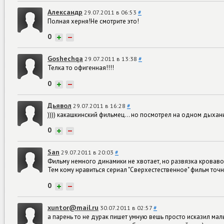
Александр
29.07.2011 в 06:53
#
Полная херня!Не смотрите это!
0
+
−
Goshechqa
29.07.2011 в 13:38
#
Телка то офигенная!!!!
0
+
−
Дьявол
29.07.2011 в 16:28
#
)))) какашкинский фильмец... но посмотрел на одном дыхани
0
+
−
San
29.07.2011 в 20:03
#
Фильму немного динамики не хвотает, но развязка кроваво
Тем кому нравиться сериал "Сверхестественное" фильм точн
0
+
−
xuntor@mail.ru
30.07.2011 в 02:57
#
а парень то не дурак пишет умную вешь просто исказил мал