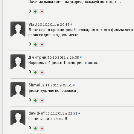
Почитал ваши коменты, угорел, пожалуй посмотрю...
0
+
−
Vlad
10.10.2011 в 20:43
#
Даже перед просмотром,Я неожидал от этого фильма чего
происходит на одном месте...
0
+
−
Дмитрий
30.10.2011 в 16:08
#
Нормальный фильм. Посмотреть можно.
0
+
−
Shmell
2.11.2011 в 02:31
#
фильм кул. мне понравился-)
0
+
−
david-of
25.11.2011 в 22:51
#
вертить надо в Бога!!!
0
+
−