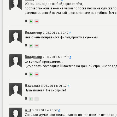
Жесть -командос на байдарке гребут,
противотанковые ежи на узкой полоске песка между скало
заминированный песчаный пляж с минами на глубине 3см эт
0
+
−
Владимир
2.08.2011 в 20:47
#
мне очень понравился фильм, просто ахуенный
0
+
−
Владимир
2.08.2011 в 20:59
#
to Великий программист:
цитировать господина Шлахтера на данной странице врядли 
0
+
−
Надежда
3.08.2011 в 01:12
#
Чушь полная! Не смотрите!
0
+
−
о_О
3.08.2011 в 20:37
#
Сначало думал, что фильм - гавно, но нет, вполне неплохо