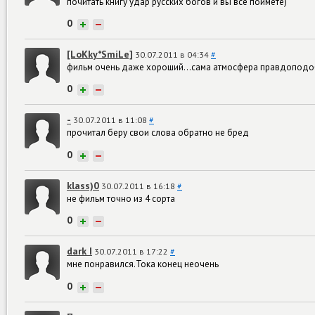
почитать книгу удар русских богов и вы все поймете)
0
+
−
[LoKky*SmiLe]
30.07.2011 в 04:34
#
фильм очень даже хороший...сама атмосфера правдоподоб
0
+
−
-
30.07.2011 в 11:08
#
прочитал беру свои слова обратно не бред
0
+
−
klass)0
30.07.2011 в 16:18
#
не фильм точно из 4 сорта
0
+
−
dark I
30.07.2011 в 17:22
#
мне понравился.Тока конец неочень
0
+
−