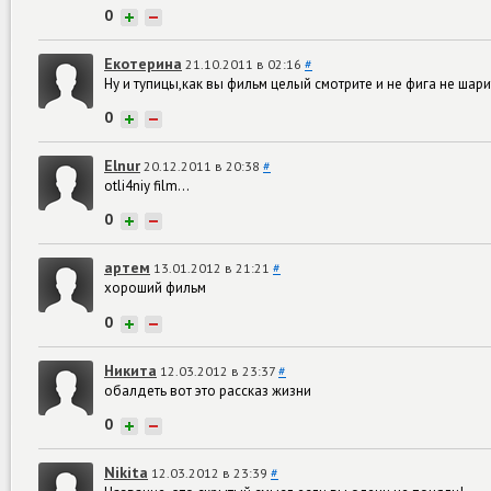
0
+
−
Екотерина
21.10.2011 в 02:16
#
Ну и тупицы,как вы фильм целый смотрите и не фига не ша
0
+
−
Elnur
20.12.2011 в 20:38
#
otli4niy film...
0
+
−
артем
13.01.2012 в 21:21
#
хороший фильм
0
+
−
Никита
12.03.2012 в 23:37
#
обалдеть вот это рассказ жизни
0
+
−
Nikita
12.03.2012 в 23:39
#