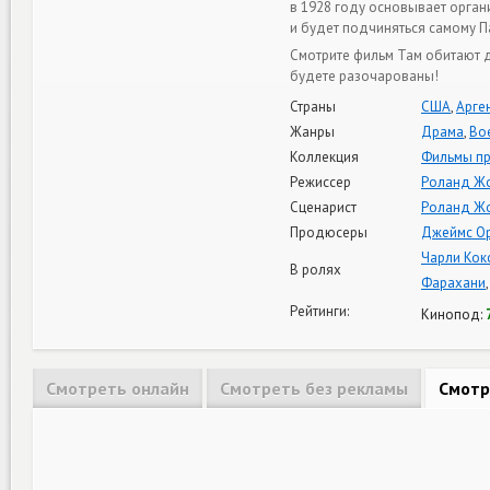
в 1928 году основывает орган
и будет подчиняться самому П
Смотрите фильм Там обитают д
будете разочарованы!
Страны
США
,
Арге
Жанры
Драма
,
Во
Коллекция
Фильмы п
Режиссер
Роланд Ж
Сценарист
Роланд Ж
Продюсеры
Джеймс О
Чарли Кок
В ролях
Фарахани
Рейтинги:
Кинопод:
Смотреть онлайн
Смотреть без рекламы
Смотр