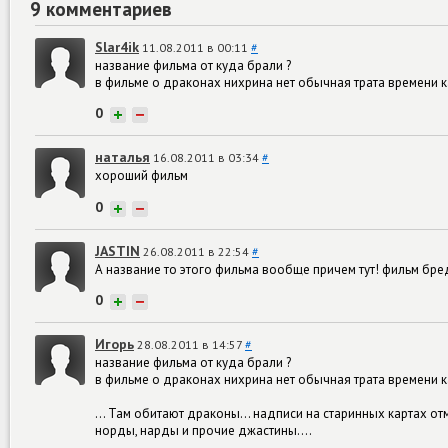
9 комментариев
Slar4ik
11.08.2011 в 00:11
#
название фильма от куда брали ?
в фильме о драконах нихрина нет обычная трата времени к
0
+
−
наталья
16.08.2011 в 03:34
#
хороший фильм
0
+
−
JASTIN
26.08.2011 в 22:54
#
А название то этого фильма вообще причем тут! фильм бред
0
+
−
Игорь
28.08.2011 в 14:57
#
название фильма от куда брали ?
в фильме о драконах нихрина нет обычная трата времени к
... Там обитают драконы... надписи на старинных картах от
норды, нарды и прочие джастины....