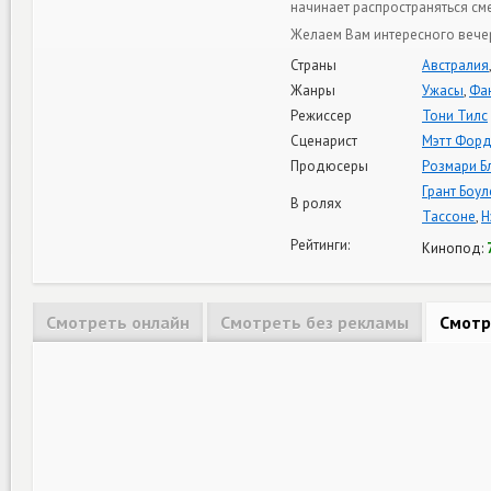
начинает распространяться см
Желаем Вам интересного вече
Страны
Австралия
Жанры
Ужасы
,
Фа
Режиссер
Тони Тилс
Сценарист
Мэтт Фор
Продюсеры
Розмари Б
Грант Боул
В ролях
Тассоне
,
Н
Рейтинги:
Кинопод:
Смотреть онлайн
Смотреть без рекламы
Смотр