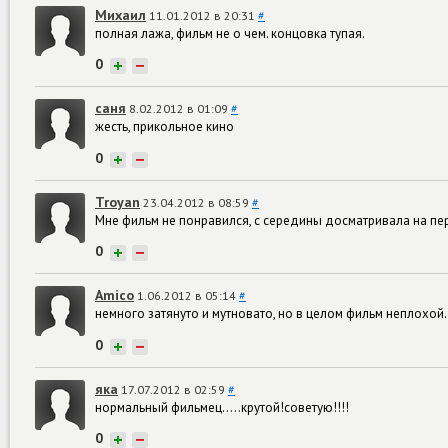
Михаил
11.01.2012 в 20:31
#
полная лажа, фильм не о чем. концовка тупая.
0
+
−
саня
8.02.2012 в 01:09
#
жесть, прикольное кино
0
+
−
Troyan
23.04.2012 в 08:59
#
Мне фильм не понравился, с середины досматривала на пе
0
+
−
Amico
1.06.2012 в 05:14
#
немного затянуто и мутновато, но в целом фильм неплохой.
0
+
−
яка
17.07.2012 в 02:59
#
нормальный фильмец.....крутой!советую!!!!
0
+
−