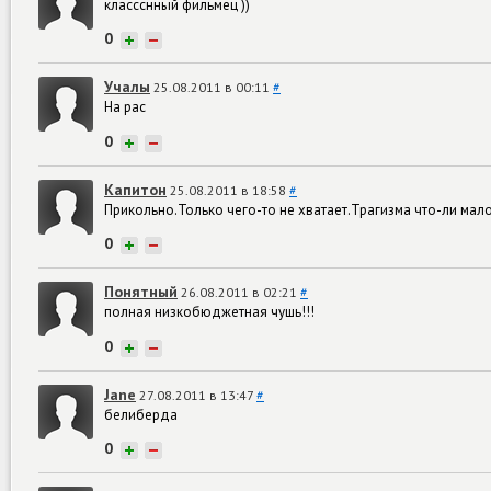
классснный фильмец ))
0
+
−
Учалы
25.08.2011 в 00:11
#
На рас
0
+
−
Капитон
25.08.2011 в 18:58
#
Прикольно.Только чего-то не хватает.Трагизма что-ли мало
0
+
−
Понятный
26.08.2011 в 02:21
#
полная низкобюджетная чушь!!!
0
+
−
Jane
27.08.2011 в 13:47
#
белиберда
0
+
−