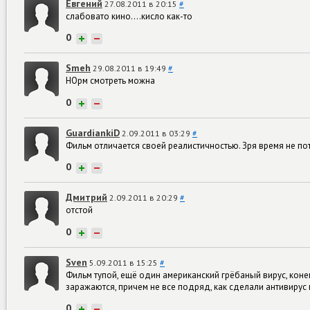
Евгений
27.08.2011 в 20:15
#
слабовато кино....кисло как-то
0
+
−
Smeh
29.08.2011 в 19:49
#
НОрм смотреть можна
0
+
−
GuardiankiD
2.09.2011 в 03:29
#
Фильм отличается своей реалистичностью. Зря время не пот
0
+
−
Дмитрий
2.09.2011 в 20:29
#
отстой
0
+
−
Sven
5.09.2011 в 15:25
#
Фильм тупой, ещё один американский грёбаный вирус, конец
заражаются, причем не все подряд, как сделали антивирус
0
+
−