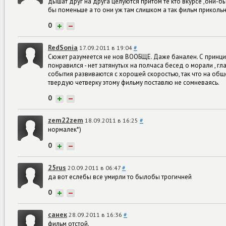
дышат друг на друга целуются притом те кто вкурсе ,они-
бы поменьше а то они уж там слишком а так фильм приколь
0
+
−
RedSonia
17.09.2011 в 19:04
#
Сюжет разумеется не нов ВООБЩЕ. Даже банален. С принцип
понравился - нет затянутых на полчаса бесед о морали , г
события развиваются с хорошей скоростью, так что на об
твердую четверку этому фильму поставлю не сомневаясь.
0
+
−
zem22zem
18.09.2011 в 16:25
#
нормалек*)
0
+
−
25rus
20.09.2011 в 06:47
#
да вот еслебы все умирли то былобы трогичней
0
+
−
санек
28.09.2011 в 16:36
#
фильм отстой.