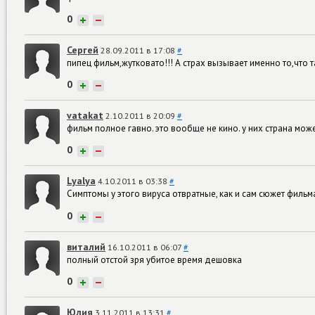
0
+
−
Сергей
28.09.2011 в 17:08
#
пипец фильм,жутковато!!! А страх вызывает именно то,что 
0
+
−
vatakat
2.10.2011 в 20:09
#
фильм полное гавно. это вообще не кино. у них страна може
0
+
−
Lyalya
4.10.2011 в 03:38
#
Симптомы у этого вируса отвратные, как и сам сюжет фильм
0
+
−
виталий
16.10.2011 в 06:07
#
полный отстой зря убитое время дешовка
0
+
−
Юлия
3.11.2011 в 13:31
#