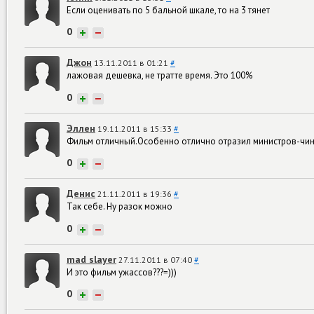
Если оценивать по 5 бальной шкале, то на 3 тянет
0
+
−
Джон
13.11.2011 в 01:21
#
лажовая дешевка, не тратте время. Это 100%
0
+
−
Эллен
19.11.2011 в 15:33
#
Фильм отличный.Особенно отлично отразил министров-чи
0
+
−
Денис
21.11.2011 в 19:36
#
Так себе. Ну разок можно
0
+
−
mad slayer
27.11.2011 в 07:40
#
И это фильм ужассов???=)))
0
+
−