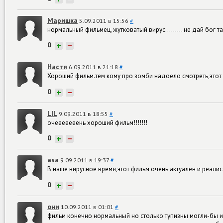
Маришка
5.09.2011 в 15:56
#
нормальный фильмец, жутковатый вирус......... не дай бог т
0
+
−
Настя
6.09.2011 в 21:18
#
Хороший фильм.тем кому про зомби надоело смотреть,этот
0
+
−
LIL
9.09.2011 в 18:55
#
очееееееень хороший фильм!!!!!!!
0
+
−
asa
9.09.2011 в 19:37
#
В наше вирусное время,этот фильм очень актуален и реалист
0
+
−
они
10.09.2011 в 01:01
#
фильм конечно нормальный но столько тупизны могли-бы и