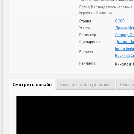
Если у Вас выдалось капелька
Беркут на Кинопод.
Страна
СССР
Жанры
Драма
,
Ис
Режиссер
Леонид О
Сценаристы
Дмитро П
Болот Бей
В ролях
Василий С
Рейтинги:
Кинопод:
Смотреть онлайн
Смотреть без рекламы
Смотр