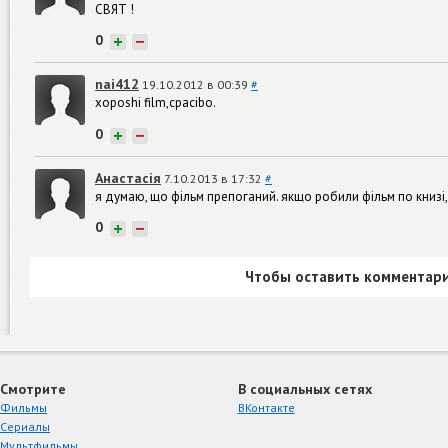
СВЯТ !
0
+
−
nai412
19.10.2012 в 00:39
#
xoposhi film,cpacibo.
0
+
−
Анастасія
7.10.2013 в 17:32
#
я думаю, що фільм препоганий. якщо робили фільм по книзі, 
0
+
−
Чтобы оставить комментари
Смотрите
В социальных сетях
Фильмы
ВКонтакте
Сериалы
Мультфильмы