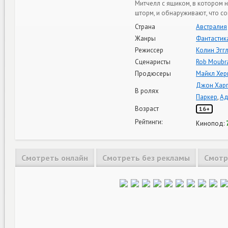
Митчелл с ящиком, в котором 
шторм, и обнаруживают, что со
Страна
Австралия
Жанры
Фантастик
Режиссер
Колин Эгг
Сценаристы
Rob Moubr
Продюсеры
Майкл Хер
Джон Харг
В ролях
Паркер
,
Ад
Возраст
16+
Рейтинги:
Кинопод:
Смотреть онлайн
Смотреть без рекламы
Смотр