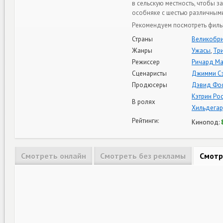
в сельскую местность, чтобы 
особняке с шестью различным
Рекомендуем посмотреть фильм
Страны
Великобри
Жанры
Ужасы
,
Тр
Режиссер
Ричард Ма
Сценаристы
Джимми Сэ
Продюсеры
Дэвид Фо
Кэтрин Ро
В ролях
Хильдегар
Рейтинги:
Кинопод:
Смотреть онлайн
Смотреть без рекламы
Смотр