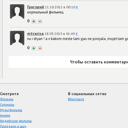
Григорий
21.10.2012 в 00:10
#
нормальный фильмец
0
+
−
mtvarisa
18.03.2013 в 01:49
#
nu i dryan ! a v kakom meste tam yjas ne ponyala ,mojet tam gd
0
+
−
Чтобы оставить комментари
Смотрите
В социальных сетях
Фильмы
ВКонтакте
Сериалы
Мультфильмы
Аниме
Индийские фильмы
Передачи и шоу