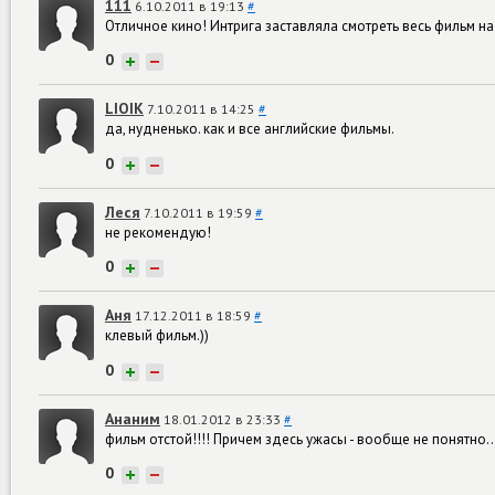
111
6.10.2011 в 19:13
#
Отличное кино! Интрига заставляла смотреть весь фильм на
0
+
−
LIOIK
7.10.2011 в 14:25
#
да, нудненько. как и все английские фильмы.
0
+
−
Леся
7.10.2011 в 19:59
#
не рекомендую!
0
+
−
Аня
17.12.2011 в 18:59
#
клевый фильм.))
0
+
−
Ананим
18.01.2012 в 23:33
#
фильм отстой!!!! Причем здесь ужасы - вообще не понятно...
0
+
−