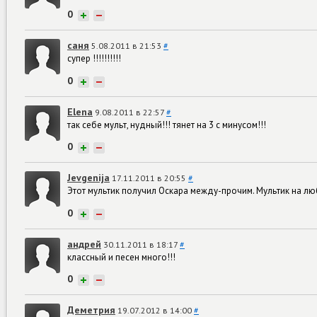
0
+
−
саня
5.08.2011 в 21:53
#
супер !!!!!!!!!!
0
+
−
Elena
9.08.2011 в 22:57
#
так себе мульт, нудный!!! тянет на 3 с минусом!!!
0
+
−
Jevgenija
17.11.2011 в 20:55
#
Этот мультик получил Оскара между-прочим. Мультик на лю
0
+
−
андрей
30.11.2011 в 18:17
#
классный и песен много!!!
0
+
−
Деметрия
19.07.2012 в 14:00
#