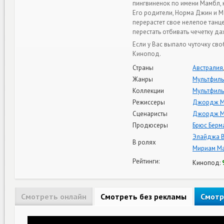
пингвиненок по имени Мамбл, 
Его родители, Норма Джин и М
перерастет свое нелепое танц
перестать отбивать чечетку д
Если у Вас выпало чуточку св
Кинопод.
Страны
Австралия
Жанры
Мультфил
Коллекции
Мультфиль
Режиссеры
Джордж М
Сценаристы
Джордж М
Продюсеры
Брюс Берм
Элайджа 
В ролях
Мириам Ма
Рейтинги:
Кинопод:
Смотреть онлайн
Смотреть без рекламы
Смотр