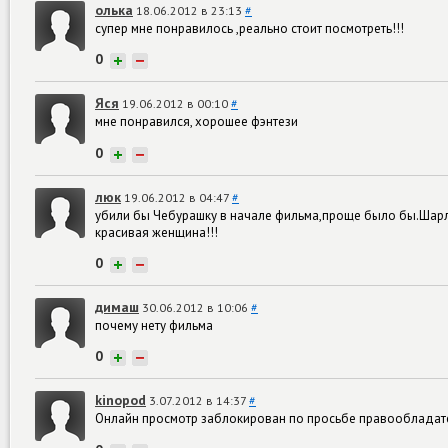
олька
18.06.2012 в 23:13
#
супер мне понравилось ,реально стоит посмотреть!!!
0
+
−
Яся
19.06.2012 в 00:10
#
мне понравился, хорошее фэнтези
0
+
−
люк
19.06.2012 в 04:47
#
убили бы Чебурашку в начале фильма,проще было бы.Шарлиз
красивая женщина!!!
0
+
−
димаш
30.06.2012 в 10:06
#
почему нету фильма
0
+
−
kinopod
3.07.2012 в 14:37
#
Онлайн просмотр заблокирован по просьбе правообладат