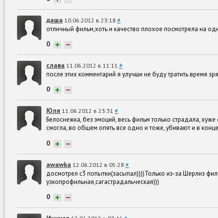
даша
10.06.2012 в 23:18
#
отличный фильм,хоть и качество плохое посмотрела на од
0
+
−
слава
11.06.2012 в 11:11
#
после этих комментарий я улучши не буду тратить время зр
0
+
−
Юля
11.06.2012 в 23:31
#
Белоснежка, без эмоций, весь фильм только страдала, хуже 
смогла, во общем опять все одно и тоже, убивают и в конце
0
+
−
awawka
12.06.2012 в 05:28
#
досмотрел с3 попытки(засыпал))))Только из-за Шерлиз фи
узкопрофильная,сагастрадальческая)))
0
+
−