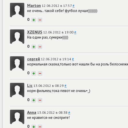
Marton
12.06.2012 в 17:57
#
не очень.. такой себе! футбол лучше))))))))
0
+
−
XZENUS
12.06.2012 в 19:00
#
На один раз, сумерки)))))
0
+
−
сергей
12.06.2012 в 19:14
#
нормальная сказка,только вот нашли бы на роль белоснежки
0
+
−
Lic
13.06.2012 в 08:29
#
норм фильмец тока певот не очинь=_)
0
+
−
Anna
13.06.2012 в 08:38
#
не нравится-не смотрите!
0
+
−