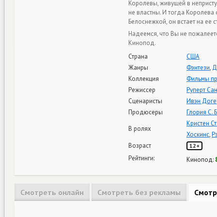
Королевы, живущей в неприст
не властны. И тогда Королева
Белоснежкой, он встает на ее 
Надеемся, что Вы не пожалеет
Кинопод.
Страна
США
Жанры
Фэнтези
,
Д
Коллекция
Фильмы пр
Режиссер
Руперт Са
Сценаристы
Ивэн Доге
Продюсеры
Глория С. 
Кристен С
В ролях
Хоскинс
,
Р
Возраст
12+
Рейтинги:
Кинопод:
Смотреть онлайн
Смотреть без рекламы
Смотр