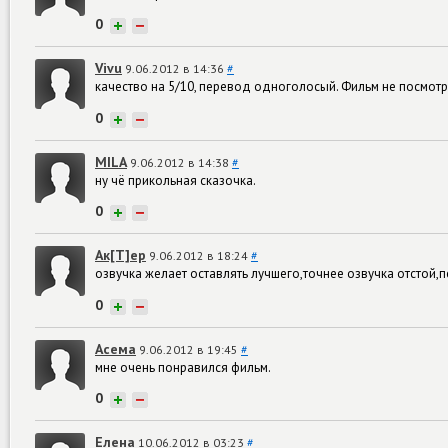
0
+
−
Vivu
9.06.2012 в 14:36
#
качество на 5/10, перевод одноголосый. Фильм не посмотрел
0
+
−
MILA
9.06.2012 в 14:38
#
ну чё прикольная сказочка.
0
+
−
Ак[Т]ер
9.06.2012 в 18:24
#
озвучка желает оставлять лучшего,точнее озвучка отстой,
0
+
−
Асема
9.06.2012 в 19:45
#
мне очень понравился фильм.
0
+
−
Елена
10.06.2012 в 03:23
#