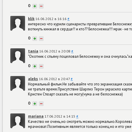
0
+
−
klik
16.06.2012 в 16:16
#
интересно что курили сценаристы превратившие Белоснежку 
воткнуть кинжал в сердце!! и кто?? Белоснежка!!! мрак - не 
0
+
−
tania
16.06.2012 в 20:08
#
"Охотник с спьяну поцеловал Белоснежку и она очнулась"
0
+
−
aleks
16.06.2012 в 20:47
#
Нормальный фильм.Не забывайте что это экранизация сказки
не тратьте время.Присутствие Шарлиз Терон украсило карт
Кристен Стюарт сказать не могу(чума а не белоснежка)
0
+
−
mariana
17.06.2012 в 14:15
#
Качество не очень,но смотреть можно нормально.Королева
мрачноват.Позитивным является только конец,но и ето уж