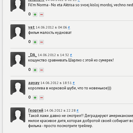
Fil'm Norma - No eta Aktrisa so svoej kisloj mordoj, vechno nedo
0
+
−
vet
14.06.2012 в 04:06
#
фильм малость нудноват
0
+
−
_DA_
14.06.2012 в 14:32
#
кощунство сравнивать Шарлиз с этой из сумерек!
0
+
−
аауау
14.06.2012 в 18:51
#
королева в норковой шубе, что то новенькое)))
0
+
−
Георгий
14.06.2012 в 22:28
#
Такой лажи давно не смотрел!! Деградируют американские 
милое красивое дитя, которая добротой своей собирает вокр
фильма - просто посмотрите трейлер.