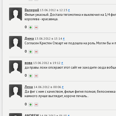
Валерий
13.06.2012 в 12:23
#
Фильм ужасный. Достала тягомотина и выключил на 1/4 филь
королева - красавица.
0
+
−
Дима
13.06.2012 в 15:14
#
Согласен Кристен Стюарт не подошла на роль. Могли бы и п
0
+
−
вова
13.06.2012 в 19:12
#
да правы лохи опсерают этот сайт не заходите сюда вобще
0
+
−
Леха
14.06.2012 в 00:06
#
Да фиг с ним с качеством, фильм фигня полная, белоснежк
намного лучше выглядит, короче печаль..
0
+
−
ANDREW
14.06.2012 в 01:15
#