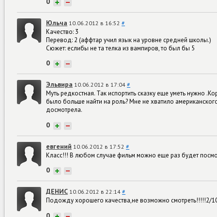
0
+
−
Юльча
10.06.2012 в 16:52
#
Качество: 3
Перевод: 2 (аффтар учил язык на уровне средней школы.)
Сюжет: еслибы не та телка из вампиров, то был бы 5
0
+
−
Эльвира
10.06.2012 в 17:04
#
Муть редкостная. Так испортить сказку еще уметь нужно .
было больше найти на роль? Мне не хватило американского
досмотрела.
0
+
−
евгений
10.06.2012 в 17:52
#
Класс!!! В любом случае фильм можно еще раз будет посмот
0
+
−
ДЕНИС
10.06.2012 в 22:14
#
Подожду хорошего качества,не возможно смотреть!!!!!2/1
0
+
−