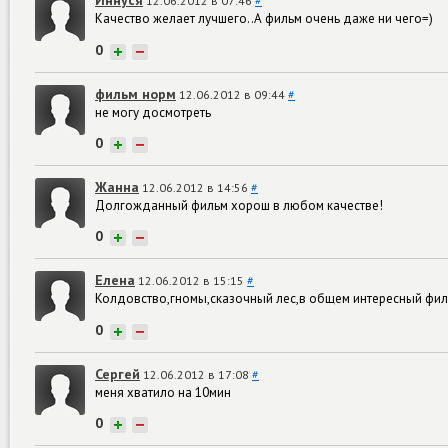
Иннуся
12.06.2012 в 07:46
#
Качество желает лучшего..А фильм очень даже ни чего=)
0
+
−
фильм норм
12.06.2012 в 09:44
#
не могу досмотреть
0
+
−
Жанна
12.06.2012 в 14:56
#
Долгожданный фильм хорош в любом качестве!
0
+
−
Елена
12.06.2012 в 15:15
#
Колдовство,гномы,сказочный лес,в общем интересный фил
0
+
−
Сергей
12.06.2012 в 17:08
#
меня хватило на 10мин
0
+
−