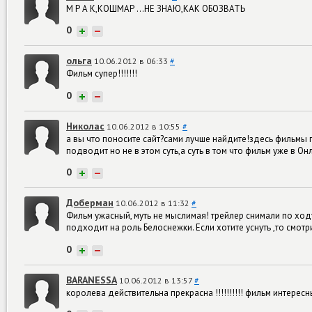
М Р А К,КОШМАР ...НЕ ЗНАЮ,КАК ОБОЗВАТЬ
0
+
−
ольга
10.06.2012 в 06:33
#
Фильм супер!!!!!!!
0
+
−
Николас
10.06.2012 в 10:55
#
а вы что поносите сайт?сами лучше найдите!здесь фильмы 
подводит но не в этом суть,а суть в том что фильм уже в 
0
+
−
Доберман
10.06.2012 в 11:32
#
Фильм ужасный, муть не мыслимая! трейлер снимали по ход
подходит на роль Белоснежки. Если хотите уснуть ,то смотри
0
+
−
BARANESSA
10.06.2012 в 13:57
#
королева действительна прекрасна !!!!!!!!!! фильм интересны