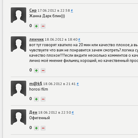
Сир
17.06.2012 в 22:58
#
Жанна Дарк блин)))
0
+
−
ленчик
18.06.2012 в 18:40
#
вот тут говорят хватило на 20 мин или качество плохое,а в
чувствуете что вам не понравится зачем смотреть? логика 
качество плохое!!!!если видите несколько комментов о каче
лично моё мнение фильмец хороший, но качественный про
0
+
−
m@k$
18.06.2012 в 21:41
#
horosi film
0
+
−
Ден
18.06.2012 в 22:50
#
Офигенный
0
+
−