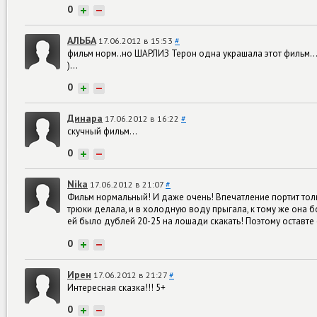
0
+
−
АЛЬБА
17.06.2012 в 15:53
#
фильм норм..но ШАРЛИЗ Терон одна украшала этот фильм..
)...
0
+
−
Динара
17.06.2012 в 16:22
#
скучный фильм...
0
+
−
Nika
17.06.2012 в 21:07
#
Фильм нормальный! И даже очень! Впечатление портит толь
трюки делала, и в холодную воду прыгала, к тому же она б
ей было дублей 20-25 на лошади скакать! Поэтому оставте
0
+
−
Ирен
17.06.2012 в 21:27
#
Интересная сказка!!! 5+
0
+
−