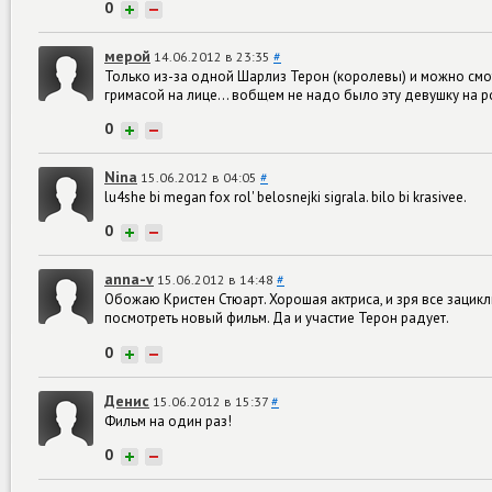
0
+
−
мерой
14.06.2012 в 23:35
#
Только из-за одной Шарлиз Терон (королевы) и можно смо
гримасой на лице... вобщем не надо было эту девушку на ро
0
+
−
Nina
15.06.2012 в 04:05
#
lu4she bi megan fox rol' belosnejki sigrala. bilo bi krasivee.
0
+
−
anna-v
15.06.2012 в 14:48
#
Обожаю Кристен Стюарт. Хорошая актриса, и зря все зацикли
посмотреть новый фильм. Да и участие Терон радует.
0
+
−
Денис
15.06.2012 в 15:37
#
Фильм на один раз!
0
+
−