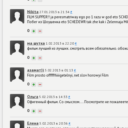
Nikita
27.01.2013 в 21:34
#
FILM SUPPER!! ja peresmatriway ego po 1 razu w god eto SCHED
Побег из Шоушенка eto SCHEDEWR tak zhe kak i Zelennaja Milj
0
+
−
ма шутка
1.02.2013 в 22:20
#
фильм лучший из лучших. смотреть всем обязательно. обож
0
+
−
азамат))
5.02.2013 в 01:13
#
Film prosto offffffiiiiigetelnyi, net slov horowyi Film
0
+
−
Ольга
5.02.2013 в 14:33
#
Офигенный фильм. Со смыслом.... Посмотрите не пожалеете
0
+
−
Елена
5.02.2013 в 20:36
#