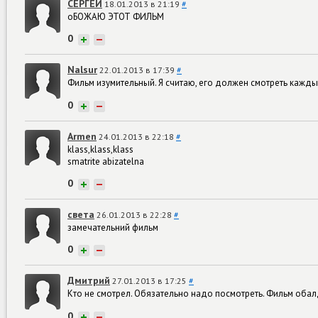
СЕРГЕЙ
18.01.2013 в 21:19
#
оБОЖАЮ ЭТОТ ФИЛЬМ
0
+
−
Nalsur
22.01.2013 в 17:39
#
Фильм изумительный. Я считаю, его должен смотреть каждый
0
+
−
Armen
24.01.2013 в 22:18
#
klass,klass,klass
smatrite abizatelna
0
+
−
света
26.01.2013 в 22:28
#
замечательний фильм
0
+
−
Дмитрий
27.01.2013 в 17:25
#
Кто не смотрел. Обязательно надо посмотреть. Фильм оба
0
+
−