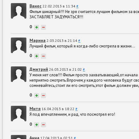
Ванес
22.02.2013 в 11:34
#
Фильм шикарный!!! Не зря считается лучшим фильмом за 
ЗАСТАВЛЯЕТ ЗАДУМАТЬСЯ!!!
0
+
−
Марина
2.03.2013 в 21:14
#
Лучший фильм, который я когда-либо смотрела в жизни...
0
+
−
Дмитрий
26.03.2013 в 21:02
#
У меня нет слов!!! Фильм просто захватывающий,от начала
неприятно смотреть.Впрочем,у каждого человека будут сво
сомневайтесь,стоит ли его смотреть,этот фильм должен ув
0
+
−
Митя
16.04.2013 в 18:22
#
Я под впечатлением, и рад, что посмотрел его!
0
+
−
Анна
17.04.2013 в 02:51
#