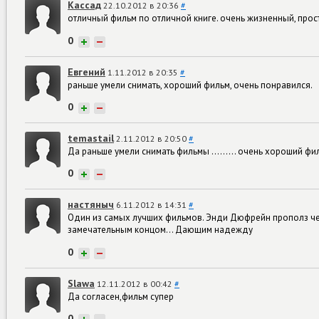
Кассад
22.10.2012 в 20:36
#
отличный фильм по отличной книге. очень жизненный, прос
0
+
−
Евгений
1.11.2012 в 20:35
#
раньше умели снимать, хороший фильм, очень понравился.
0
+
−
temastail
2.11.2012 в 20:50
#
Да раньше умели снимать фильмы ......... очень хороший фил
0
+
−
настяныч
6.11.2012 в 14:31
#
Один из самых лучших фильмов. Энди Дюфрейн прополз чер
замечательным концом... Дающим надежду
0
+
−
Slawa
12.11.2012 в 00:42
#
Да согласен,фильм супер
0