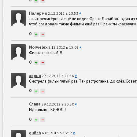
+
−
Палермо
2.12.2012 в 23:53
#
таких режисёров я ещё не видел Френк Дарабонт один из 
чтоб создовали такие фильмы ещё раз Френк ты красавчик
0
+
−
Norwelex
8.12.2012 в 15:08
#
Фильм классный!!!
0
+
−
херня
27.12.2012 в 21:56
#
Смотрела фильм пятый раз. Так растроганна, до слёз. Сове
0
+
−
Слава
29.12.2012 в 23:50
#
Идеальное КИНО!!!!
0
+
−
gufich
6.01.2013 в 13:12
#