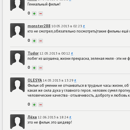
Гениальный фильм!
0
+
−
monster288
10.05.2013 в 02:23
#
кто не смотрел,обязательно посмотреть)такие фильмы ещё
0
+
−
Tudor
12.05.2013 в 00:12
#
побег из шоушена, жизни прекрасна, зеленая миля - эти не 
0
+
−
OLESYA
14.05.2013 в 13:29
#
Фильм об умении не отчаиваться в трудные часы жизни, об
какая же сила духа у главного героя..человек сумел прогн
человеческие качества - отзывчивость, доброту и любовь 
0
+
−
Лёха
12.06.2013 в 18:24
#
это не фильм. это шедевр!