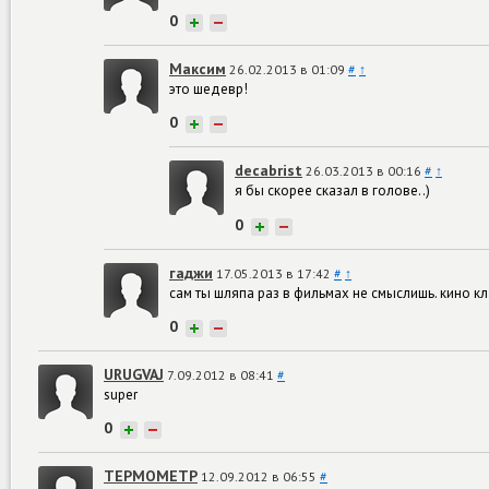
0
+
−
Максим
26.02.2013 в 01:09
#
↑
это шедевр!
0
+
−
decabrist
26.03.2013 в 00:16
#
↑
я бы скорее сказал в голове..)
0
+
−
гаджи
17.05.2013 в 17:42
#
↑
сам ты шляпа раз в фильмах не смыслишь. кино кла
0
+
−
URUGVAJ
7.09.2012 в 08:41
#
super
0
+
−
TEPMOMETP
12.09.2012 в 06:55
#