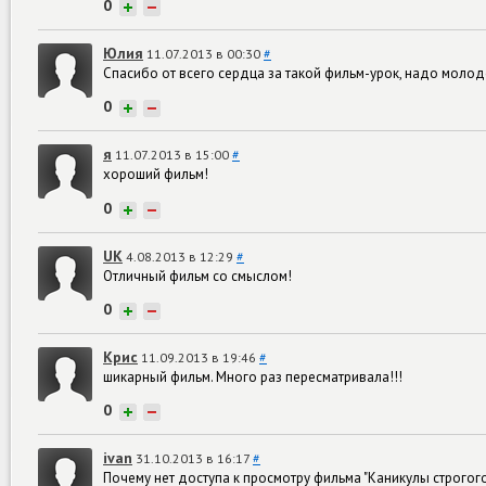
0
+
−
Юлия
11.07.2013 в 00:30
#
Спасибо от всего сердца за такой фильм-урок, надо молоде
0
+
−
я
11.07.2013 в 15:00
#
хороший фильм!
0
+
−
UK
4.08.2013 в 12:29
#
Отличный фильм со смыслом!
0
+
−
Крис
11.09.2013 в 19:46
#
шикарный фильм. Много раз пересматривала!!!
0
+
−
ivan
31.10.2013 в 16:17
#
Почему нет доступа к просмотру фильма "Каникулы строгог