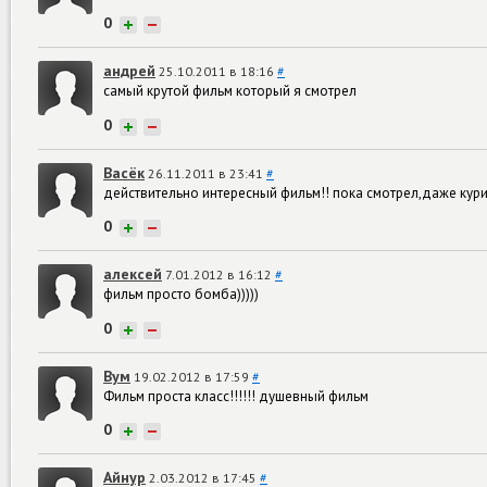
0
+
−
андрей
25.10.2011 в 18:16
#
самый крутой фильм который я смотрел
0
+
−
Васёк
26.11.2011 в 23:41
#
действительно интересный фильм!! пока смотрел,даже кури
0
+
−
алексей
7.01.2012 в 16:12
#
фильм просто бомба)))))
0
+
−
Вум
19.02.2012 в 17:59
#
Фильм проста класс!!!!!! душевный фильм
0
+
−
Айнур
2.03.2012 в 17:45
#