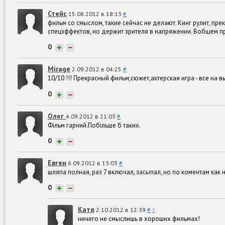
Стейс
15.08.2012 в 18:13
#
фильм со смыслом, такие сейчас не делают. Кинг рулит, пре
спецэффектов, но держит зрителя в напряжении. Вобщем пр
0
+
−
Mirage
2.09.2012 в 04:25
#
10/10 !!! Прекрасный фильм,сюжет,актерская игра - все на в
0
+
−
Олег
4.09.2012 в 21:03
#
Фільм гарний.Побільше б таких.
0
+
−
Евген
6.09.2012 в 13:03
#
шляпа полная, раз 7 включал, засыпал, но по коментам как 
0
+
−
Катя
2.10.2012 в 12:39
#
↑
ничего не смыслишь в хороших фильмах!