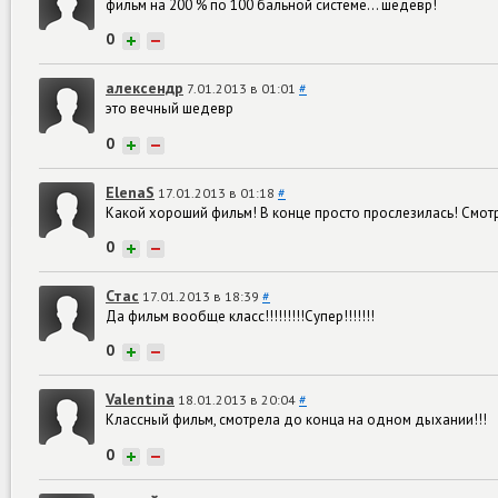
фильм на 200 % по 100 бальной системе... шедевр!
0
+
−
алексендр
7.01.2013 в 01:01
#
это вечный шедевр
0
+
−
ElenaS
17.01.2013 в 01:18
#
Какой хороший фильм! В конце просто прослезилась! Смот
0
+
−
Стас
17.01.2013 в 18:39
#
Да фильм вообще класс!!!!!!!!!Супер!!!!!!!
0
+
−
Valentina
18.01.2013 в 20:04
#
Классный фильм, смотрела до конца на одном дыхании!!!
0
+
−