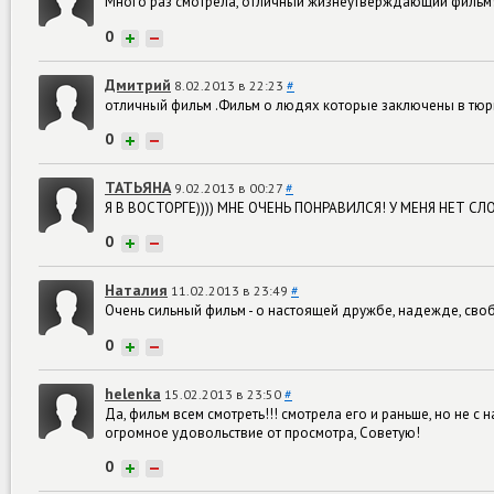
Много раз смотрела, отличный жизнеутверждающий фильм!
0
+
−
Дмитрий
8.02.2013 в 22:23
#
отличный фильм .Фильм о людях которые заключены в тюрьм
0
+
−
ТАТЬЯНА
9.02.2013 в 00:27
#
Я В ВОСТОРГЕ)))) МНЕ ОЧЕНЬ ПОНРАВИЛСЯ! У МЕНЯ НЕТ СЛ
0
+
−
Наталия
11.02.2013 в 23:49
#
Очень сильный фильм - о настоящей дружбе, надежде, своб
0
+
−
helenka
15.02.2013 в 23:50
#
Да, фильм всем смотреть!!! смотрела его и раньше, но не с
огромное удовольствие от просмотра, Советую!
0
+
−