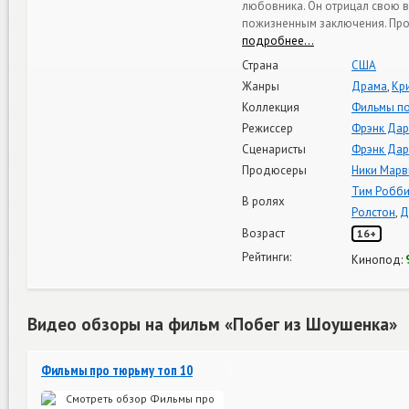
любовника. Он отрицал свою в
пожизненным заключения. Прох
подробнее…
Страна
США
Жанры
Драма
,
Кр
Коллекция
Фильмы по
Режиссер
Фрэнк Дар
Сценаристы
Фрэнк Дар
Продюсеры
Ники Марв
Тим Робби
В ролях
Ролстон
,
Д
Возраст
16+
Рейтинги:
Кинопод:
Видео обзоры на фильм «Побег из Шоушенка»
Фильмы про тюрьму топ 10