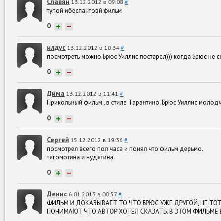
Славян
13.12.2012 в 09:08
#
тупой ибеспантовй фильм
0
+
−
илдус
13.12.2012 в 10:34
#
посмотреть можно.Брюс Уиллис постарел))) когда Брюс не сн
0
+
−
Дима
13.12.2012 в 11:41
#
Прикольный фильм , в стиле Тарантино. Брюс Уиллис молодчик
0
+
−
Сергей
15.12.2012 в 19:36
#
посмотрел всего пол часа и понял что фильм дерьмо.
тягомотина и нудятина.
0
+
−
Денис
6.01.2013 в 00:57
#
ФИЛЬМ И ДОКАЗЫВАЕТ ТО ЧТО БРЮС УЖЕ ДРУГОЙ, НЕ ТОТ
ПОНИМАЮТ ЧТО АВТОР ХОТЕЛ СКАЗАТЬ. В ЭТОМ ФИЛЬМЕ Е