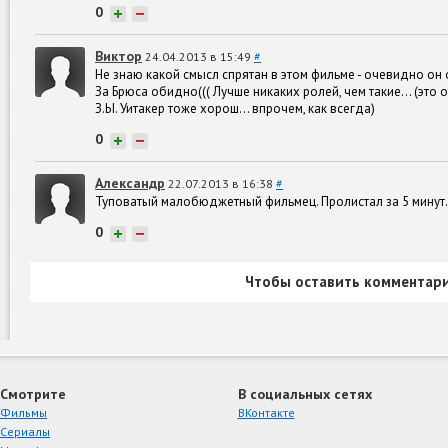
0
+
−
Виктор
24.04.2013 в 15:49
#
Не знаю какой смысл спрятан в этом фильме - очевидно он оч
За Брюса обидно((( Лучше никаких ролей, чем такие... (это о
З.Ы. Уитакер тоже хорош... впрочем, как всегда)
0
+
−
Александр
22.07.2013 в 16:38
#
Туповатый малобюджетный фильмец. Пролистал за 5 минут. 
0
+
−
Чтобы оставить комментари
Смотрите
В социальных сетях
Фильмы
ВКонтакте
Сериалы