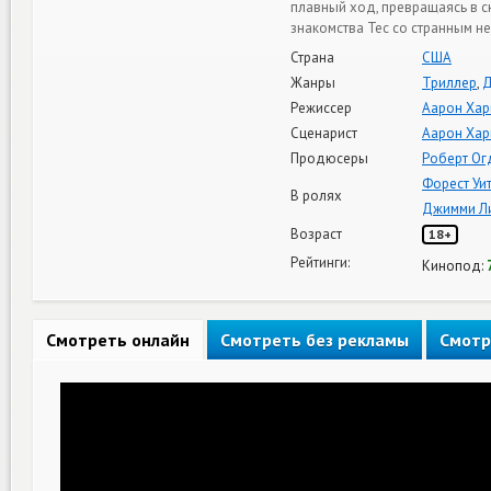
плавный ход, превращаясь в с
знакомства Тес со странным 
Страна
США
Жанры
Триллер
,
Д
Режиссер
Аарон Хар
Сценарист
Аарон Хар
Продюсеры
Роберт Ог
Форест Уи
В ролях
Джимми Ли
Возраст
18+
Рейтинги:
Кинопод:
Смотреть онлайн
Смотреть без рекламы
Смотр