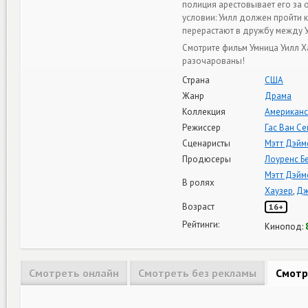
полиция арестовывает его за 
условии: Уилл должен пройти 
перерастают в дружбу между У
Смотрите фильм Умница Уилл Х
разочарованы!
Страна
США
Жанр
Драма
Коллекция
Американс
Режиссер
Гас Ван Се
Сценаристы
Мэтт Дэйм
Продюсеры
Лоуренс Б
Мэтт Дэйм
В ролях
Хаузер
,
Дж
Возраст
16+
Рейтинги:
Кинопод:
Смотреть онлайн
Смотреть без рекламы
Смотр