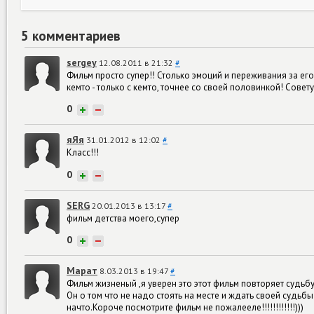
5 комментариев
sergey
12.08.2011 в 21:32
#
Фильм просто супер!! Столько эмоций и переживания за его
кемто - только с кемто, точнее со своей половинкой! Совет
0
+
−
яЯя
31.01.2012 в 12:02
#
Класс!!!
0
+
−
SERG
20.01.2013 в 13:17
#
фильм детства моего,супер
0
+
−
Марат
8.03.2013 в 19:47
#
Фильм жизненый ,я уверен это этот фильм повторяет судьбу
Он о том что не надо стоять на месте и ждать своей судь
начто.Короче посмотрите фильм не пожалееле!!!!!!!!!!!!)))