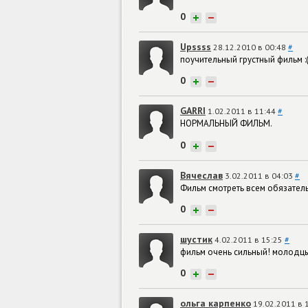
0
+
−
Upssss
28.12.2010 в 00:48
#
поучительный грустный фильм
0
+
−
GARRI
1.02.2011 в 11:44
#
НОРМАЛЬНЫЙ ФИЛЬМ.
0
+
−
Вячеслав
3.02.2011 в 04:03
#
Фильм смотреть всем обязатель
0
+
−
шустик
4.02.2011 в 15:25
#
фильм очень сильный! молодцы
0
+
−
ольга карпенко
19.02.2011 в 