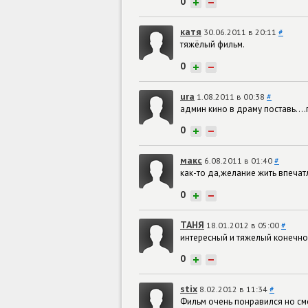
0
+
−
катя
30.06.2011 в 20:11
#
тяжёлый фильм.
0
+
−
ura
1.08.2011 в 00:38
#
админ кино в драму поставь....г
0
+
−
макс
6.08.2011 в 01:40
#
как-то да,желание жить впеча
0
+
−
ТАНЯ
18.01.2012 в 05:00
#
интересный и тяжелый конечно.
0
+
−
stix
8.02.2012 в 11:34
#
Фильм очень понравился но смо