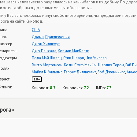
тавшееся человечество разделилось на каннибалов и их добычу. По дороге
и хотят добраться до теплых мест, чтобы выжить…
ли у Вас есть несколько минут свободного времени, мы предлагаем потрат
рога на сайте Кинопод.
рана
США
анры
Драма
,
Приключения
жиссер
Джон Хиллкоут
енаристы
Джо Пенхалл
,
Кормак МакКарти
одюсеры
Пола Мэй Шварц
,
Стив Шварц
,
Ник Уэкслер
Вигго Мортенсен
,
Коди Смит-МакФи
,
Шарлиз Терон
,
Гай Пи
ролях
Майкл К. Уильямс
,
Гаррет Диллахант
,
Боб Дженнингс
,
Аньес
зраст
18+
йтинги:
8.7
7.2
7.3
Кинопод:
Кинопоиск:
IMDb:
рога»
П 10