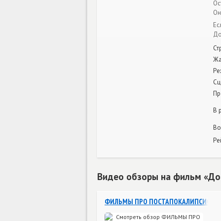
Ос
Он
Ес
До
Ст
Ж
Ре
Сц
Пр
В 
Во
Ре
Видео обзоры на фильм «До
ФИЛЬМЫ ПРО ПОСТАПОКАЛИПСИС ТО