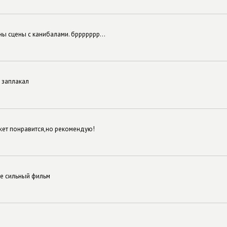
ы сцены с канибалами. бррррррр...
 заплакал
жет понравится,но рекомендую!
не сильный фильм