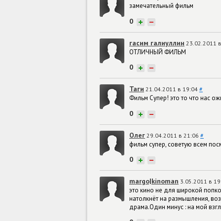
замечательный фильм
0
+
−
гасим галиуллин
23.02.2011 
ОТЛИЧНЫЙ ФИЛЬМ
0
+
−
Таги
21.04.2011 в 19:04
#
Фильм Супер! это то что нас ож
0
+
−
Олег
29.04.2011 в 21:06
#
фильм супер, советую всем пос
0
+
−
margo|kinoman
3.05.2011 в 1
это кино не для широкой попко
натолкнёт на размышления, воз
драма.Один минус : на мой взгл