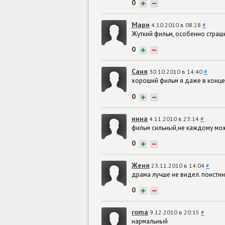
0
+
−
Mари
4.10.2010 в 08:28
#
Жуткий фильм, особенно страшн
0
+
−
Саня
30.10.2010 в 14:40
#
хороший фильм я даже в конце
0
+
−
инна
4.11.2010 в 23:14
#
фильм сильный,не каждому мо
0
+
−
Женя
23.11.2010 в 14:04
#
драма лучше не видел. поисти
0
+
−
roma
9.12.2010 в 20:15
#
нармальный