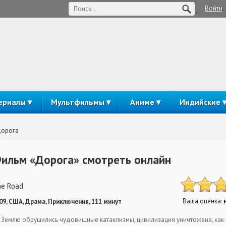
Войти
ериалы
Мультфильмы
Аниме
Индийские
орога
ильм «Дорога» смотреть онлайн
e Road
Ваша оценка:
09, США, Драма, Приключения, 111 минут
 Землю обрушились чудовищные катаклизмы, цивилизация уничтожена, как и