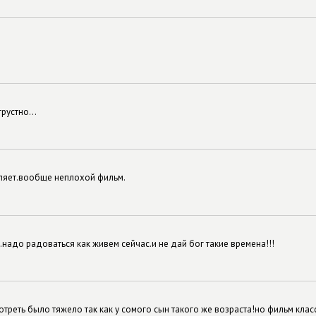
рустно...
тляет.вообще неплохой фильм.
надо радоваться как живем сейчас.и не дай бог такие времена!!!
треть было тяжело так как у сомого сын такого же возраста!но фильм класс