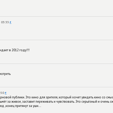
в 03:33
#
идает в 2012 году!!!
мотреть
9:50
#
рновой публики. Это кино для зрителя, который хочет увидеть кино со смыс
ьмёт за живое, заставит переживать и чувствовать. Это серьёзный и очень
яд ,конец притянут за уши...