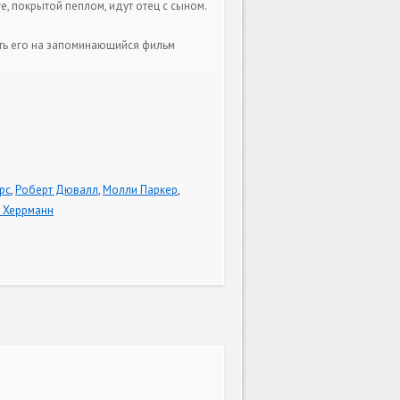
, покрытой пеплом, идут отец с сыном.
ить его на запоминающийся фильм
рс
,
Роберт Дювалл
,
Молли Паркер
,
 Херрманн