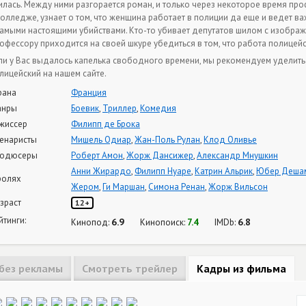
илась. Между ними разгорается роман, и только через некоторое время пр
колледже, узнает о том, что женщина работает в полиции да еще и ведет в
самыми настоящими убийствами. Кто-то убивает депутатов шилом с изображ
офессору приходится на своей шкуре убедиться в том, что работа полицей
ли у Вас выдалось капелька свободного времени, мы рекомендуем уделит
лицейский на нашем сайте.
рана
Франция
анры
Боевик
,
Триллер
,
Комедия
жиссер
Филипп де Брока
енаристы
Мишель Одиар
,
Жан-Поль Рулан
,
Клод Оливье
одюсеры
Роберт Амон
,
Жорж Дансижер
,
Александр Мнушкин
Анни Жирардо
,
Филипп Нуаре
,
Катрин Альрик
,
Юбер Деша
ролях
Жером
,
Ги Маршан
,
Симона Ренан
,
Жорж Вильсон
зраст
12+
йтинги:
6.9
7.4
6.8
Кинопод:
Кинопоиск:
IMDb:
без рекламы
Смотреть трейлер
Кадры из фильма