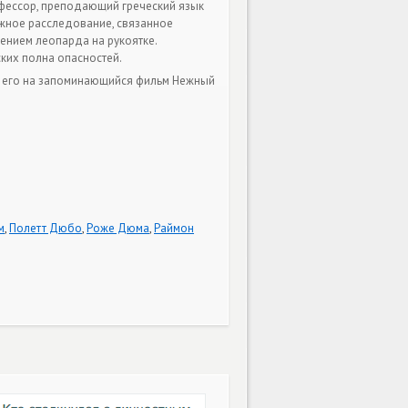
офессор, преподающий греческий язык
ажное расследование, связанное
ением леопарда на рукоятке.
ских полна опасностей.
ь его на запоминающийся фильм Нежный
м
,
Полетт Дюбо
,
Роже Дюма
,
Раймон