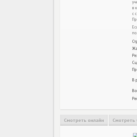
уч
в 
с 
Пр
Ес
по
Ст
Ж
Ре
Сц
Пр
В 
Во
Ре
Смотреть онлайн
Смотреть 