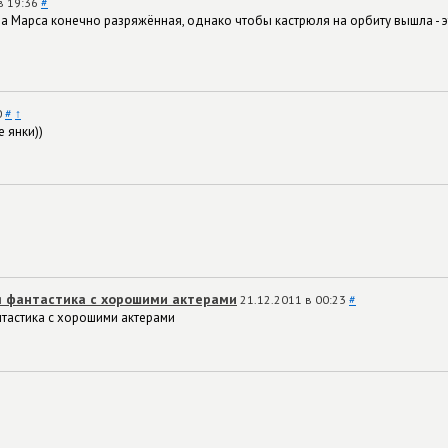
в 19:36
#
а Марса конечно разряжённая, однако чтобы кастрюля на орбиту вышла -
0
#
↑
е янки))
я фантастика с хорошими актерами
21.12.2011 в 00:23
#
нтастика с хорошими актерами