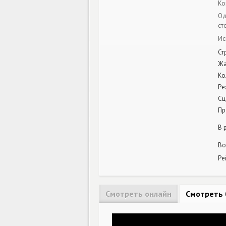
Ко
Од
ст
Ис
Ст
Ж
Ко
Ре
Сц
Пр
В 
Во
Ре
Смотреть онлайн
Смотреть 