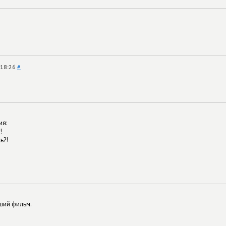
 18:26
#
ия:
!
ь?!
ший фильм.