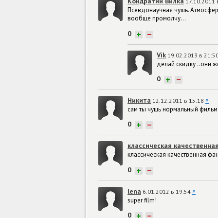
Кондратий Вилка
17.10.2011 
Псевдонаучная чушь. Атмосфер
вообще промолчу...
0
+
−
Vik
19.02.2013 в 21:5
делай скидку ..они ж
0
+
−
Никита
12.12.2011 в 15:18
#
сам ты чушь нормальный фильм
0
+
−
классическая качественна
классическая качественная фа
0
+
−
lena
6.01.2012 в 19:54
#
super film!
0
+
−