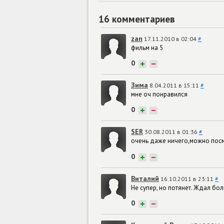
16 комментариев
zan
17.11.2010 в 02:04
#
фильм на 5
0
+
−
Зима
8.04.2011 в 15:11
#
мне оч понравился
0
+
−
SER
30.08.2011 в 01:36
#
очень даже ничего,можно посм
0
+
−
Виталий
16.10.2011 в 23:11
#
Не супер, но потянет. Ждал бол
0
+
−