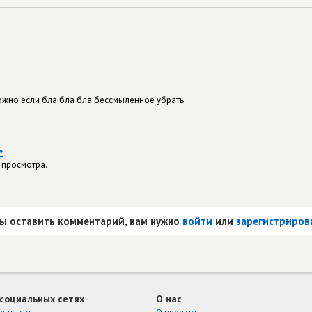
можно если бла бла бла бессмыленное убрать
#
 просмотра.
ы оставить комментарий, вам нужно
войти
или
зарегистриров
 социальных сетях
О нас
онтакте
О проекте