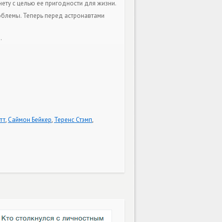
нету с целью ее пригодности для жизни.
облемы. Теперь перед астронавтами
.
тт
,
Саймон Бейкер
,
Теренс Стэмп
,