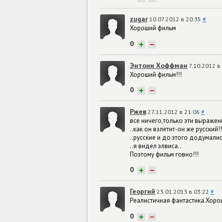
zugar
10.07.2012 в 20:35
#
Хороший фильм
0
+
−
Энтони Хоффман
7.10.2012 в
Хороший фильм!!!
0
+
−
Ржев
27.11.2012 в 21:06
#
все ничего,только эти выражен
..как он взлетит-он же русский!!
..русские и до этого додумалис
..я видел элвиса..
Поэтому фильм говно!!!
0
+
−
Георгий
23.01.2013 в 03:22
#
Реалистичная фантастика.Хоро
0
+
−