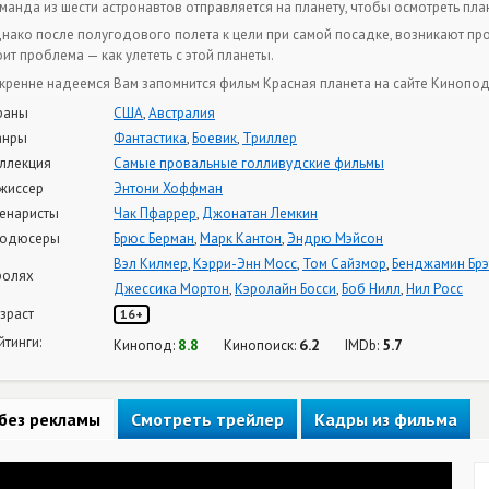
манда из шести астронавтов отправляется на планету, чтобы осмотреть пла
нако после полугодового полета к цели при самой посадке, возникают пр
оит проблема — как улететь с этой планеты.
кренне надеемся Вам запомнится фильм Красная планета на сайте Кинопод
раны
США
,
Австралия
анры
Фантастика
,
Боевик
,
Триллер
ллекция
Самые провальные голливудские фильмы
жиссер
Энтони Хоффман
енаристы
Чак Пфаррер
,
Джонатан Лемкин
одюсеры
Брюс Берман
,
Марк Кантон
,
Эндрю Мэйсон
Вэл Килмер
,
Кэрри-Энн Мосс
,
Том Сайзмор
,
Бенджамин Брэ
ролях
Джессика Мортон
,
Кэролайн Босси
,
Боб Нилл
,
Нил Росс
зраст
16+
йтинги:
8.8
6.2
5.7
Кинопод:
Кинопоиск:
IMDb:
без рекламы
Смотреть трейлер
Кадры из фильма