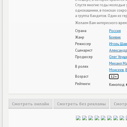
Спустя многие годы молодые у
однокашники, в поисках сокро
а группа бандитов. Один из г
Желаем Вам интересного врем
Страна
Россия
Жанр
Боевик
Режиссер
Игорь Шав
Сценарист
Александ
Продюсер
Олег Уруш
Михаил М
В ролях
Моисеев
,
Возраст
12+
Рейтинги:
Кинопод:
Смотреть онлайн
Смотреть без рекламы
Смотр