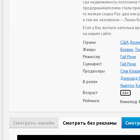
где недвижимость потеснила т
предпринимателями стали прес
то мелкая сошка Раз-два или 
и тем же человеком — Ленни К
Если у Вас выпало капелька в
на нашем сайте.
Страны
США
,
Вели
Жанры
Боевик
,
Тр
Режиссер
Гай Ричи
Сценарист
Гай Ричи
Продюсеры
Стив Клар
Джерард Б
В ролях
Ньютон
,
Ка
Возраст
16+
Рейтинги:
Кинопод:
Смотреть онлайн
Смотреть без рекламы
Смотр