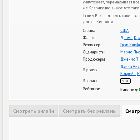
уничтожает, перемалывает все,
же Клерикуцио знают, что так
Если у Вас выдалось капелька
дон на Кинопод.
Страна
США
Жанры
Драма
,
Кр
Режиссер
Грэм Кли
Сценаристы
Марио Пь
Продюсеры
Джеймс Т.
Дэнни Айе
В ролях
Кокрейн
,
Р
Возраст
18+
Рейтинги:
Кинопод:
Смотреть онлайн
Смотреть без рекламы
Смотр