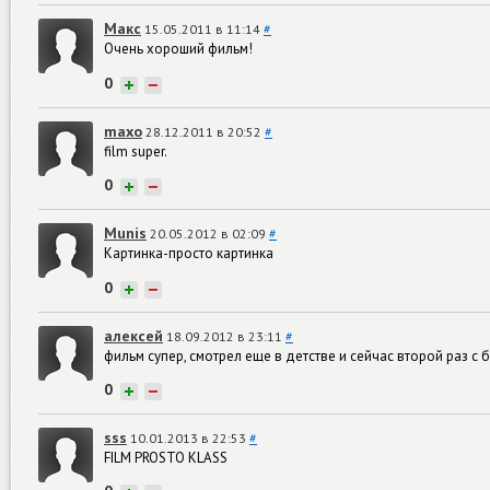
Макс
15.05.2011 в 11:14
#
Очень хороший фильм!
0
+
−
maxo
28.12.2011 в 20:52
#
film super.
0
+
−
Munis
20.05.2012 в 02:09
#
Картинка-просто картинка
0
+
−
алексей
18.09.2012 в 23:11
#
фильм супер, смотрел еще в детстве и сейчас второй раз 
0
+
−
sss
10.01.2013 в 22:53
#
FILM PROSTO KLASS