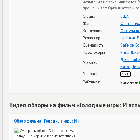
испытания не заканчиваются.
прошлых лет. Организаторы со
Страна
США
Жанры
Фантастик
Коллекции
Фильмы по
Режиссер
Френсис Л
Сценаристы
Саймон Б
Продюсеры
Нина Дже
Дженнифе
В ролях
Бэнкс
,
Лиа
Возраст
12+
Рейтинги:
Кинопод:
Видео обзоры на фильм «Голодные игры: И всп
Обзор фильма - Голодные игры: И вспыхнет пламя