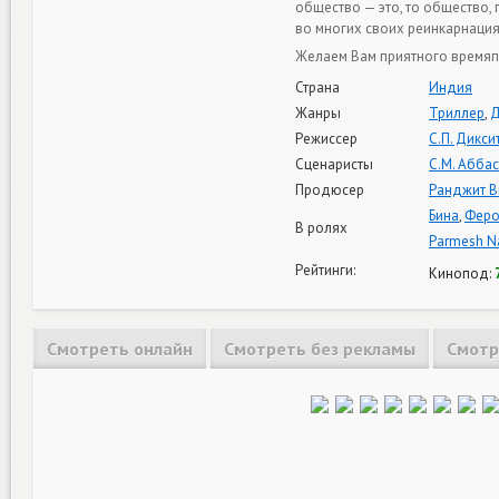
общество — это, то общество,
во многих своих реинкарнация
Желаем Вам приятного времяп
Страна
Индия
Жанры
Триллер
,
Д
Режиссер
С.П. Дикси
Сценаристы
С.М. Аббас
Продюсер
Ранджит В
Бина
,
Феро
В ролях
Parmesh Na
Рейтинги:
Кинопод:
Смотреть онлайн
Смотреть без рекламы
Смотр