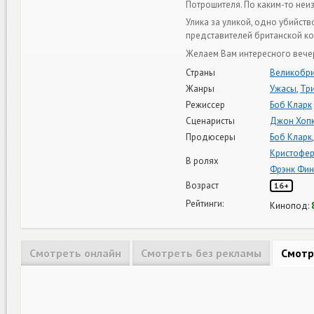
Потрошителя. По каким-то неи
Улика за уликой, одно убийст
представителей британской к
Желаем Вам интересного вечер
Страны
Великобри
Жанры
Ужасы
,
Тр
Режиссер
Боб Кларк
Сценаристы
Джон Хоп
Продюсеры
Боб Кларк
Кристофер
В ролях
Фрэнк Фин
Возраст
16+
Рейтинги:
Кинопод:
Смотреть онлайн
Смотреть без рекламы
Смотр