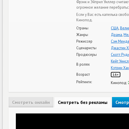
Фрэнк и Эйприл Уиллер считаю
огромное желание перебратьс
Если у Вас есть капелька сво
Кинопод.
Страны
США
,
Вели
Жанры
Драма
,
Ме
Режиссер
Сэм Менд
Сценаристы
Джастин Х
Продюсеры
Скотт Руд
Кейт Уинсл
В ролях
Кэтрин Ха
Возраст
16+
Рейтинги:
Кинопод:
Смотреть онлайн
Смотреть без рекламы
Смотр