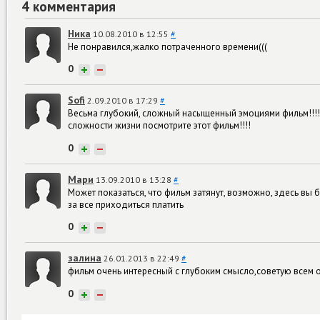
4 комментария
Ника
10.08.2010 в 12:55
#
Не понравился,жалко потраченного времени(((
0
+
−
Sofi
2.09.2010 в 17:29
#
Весьма глубокий, сложный насыщенный эмоциями фильм!!!! 
сложности жизни посмотрите этот фильм!!!!
0
+
−
Mари
13.09.2010 в 13:28
#
Может показаться, что фильм затянут, возможно, здесь вы б
за все приходиться платить
0
+
−
залина
26.01.2013 в 22:49
#
фильм очень интересный с глубоким смысло,советую всем
0
+
−