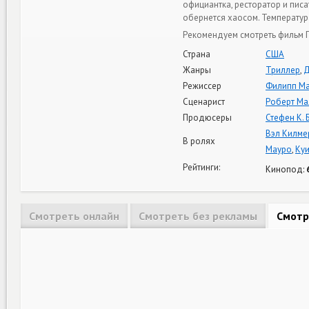
официантка, ресторатор и пис
обернется хаосом. Температур
Рекомендуем смотреть фильм П
Страна
США
Жанры
Триллер
,
Д
Режиссер
Филипп Ма
Сценарист
Роберт Ма
Продюсеры
Стефен К. 
Вэл Килме
В ролях
Мауро
,
Ку
Рейтинги:
Кинопод:
Смотреть онлайн
Смотреть без рекламы
Смотр